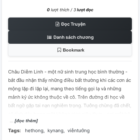
0
lượt thích /
3
lượt đọc
Đọc Truyện
Danh sách chương
Bookmark
Châu Diễm Linh - một nữ sinh trung học bình thường -
bắt đầu nhận thấy những điều bất thường khi các cơn ác
mộng lặp đi lặp lại, mang theo tiếng gọi lạ và những
mảnh ký ức không thuộc về cô. Trên đường đi học về
bất ngờ gặp tai nạn nghiêm trọng. Tưởng chừng đã chết,
cô tỉnh dậy trong một không gian siêu thực - nơi một hệ
[đọc thêm]
thống bí ẩn xuất hiện và trao cho cô khả năng đặc biệt,
Tags:
hethong
kynang
viễntưởng
cùng lời sấm truyền rằng cô là người được chọn để cứu
lấy thế giới. Trở lại đời thực, Doris không còn như trước.