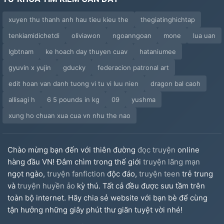
xuyen thu thanh anh hau tieu kieu the
thegiatinghichtap
tenkiamidichetdi
oliviawon
ngoanngoan
mone
lua uan
lgbtnam
ke hoach day thuyen cuav
hataniumee
gyuvin x yujin
gducky
federacion patronal art
edit hoan van danh tuong vi tu vi luu nien
dragon bal caoh
allisagi h
6 5 pounds in kg
09
yushma
xung ho chuan xua cua vn nhu the nao
Chào mừng bạn đến với thiên đường
đọc truyện
online
hàng đầu VN! Đắm chìm trong thế giới
truyện lãng mạn
ngọt ngào,
truyện fanfiction
độc đáo,
truyện teen
trẻ trung
và
truyện huyền ảo
kỳ thú. Tất cả đều được sưu tầm trên
toàn bộ internet. Hãy chia sẻ website với bạn bè để cùng
tận hưởng những giây phút thư giãn tuyệt vời nhé!