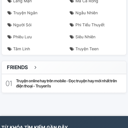
Lãng Mạn
Ma Cà Rồng
Truyện Ngắn
Ngẫu Nhiên
Người Sói
Phi Tiểu Thuyết
Phiêu Lưu
Siêu Nhiên
Tâm Linh
Truyện Teen
FRIENDS
Truyện online hay trên mobile - Đọc truyện hay mới nhất trên
điện thoại - Truyen1s
TỪ KHÓA TÌM KIẾM GẦN ĐÂY