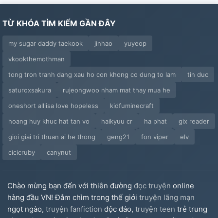
TỪ KHÓA TÌM KIẾM GẦN ĐÂY
my sugar daddy taekook
jinhao
yuyeop
vkookthemothman
tong tron tranh dang xau ho con khong co dung to lam
tin duc
saturoxsakura
rujeongwoo nham mat thay mua he
oneshort alllisa love hopeless
kidfuminecraft
hoang huy khuc hat tan vo
haikyuu cr
ha phat
gix reader
gioi giai tri thuan ai he thong
geng21
fon viper
elv
cicicruby
canynut
Chào mừng bạn đến với thiên đường
đọc truyện
online
hàng đầu VN! Đắm chìm trong thế giới
truyện lãng mạn
ngọt ngào,
truyện fanfiction
độc đáo,
truyện teen
trẻ trung