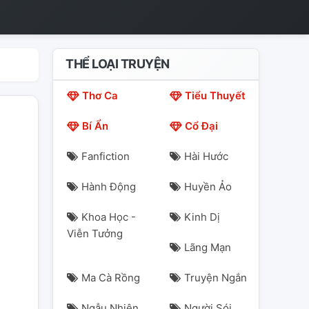
THỂ LOẠI TRUYỆN
Thơ Ca
Tiểu Thuyết
Bí Ẩn
Cổ Đại
Fanfiction
Hài Hước
Hành Động
Huyền Ảo
Khoa Học -
Kinh Dị
Viễn Tưởng
Lãng Mạn
Ma Cà Rồng
Truyện Ngắn
Ngẫu Nhiên
Người Sói