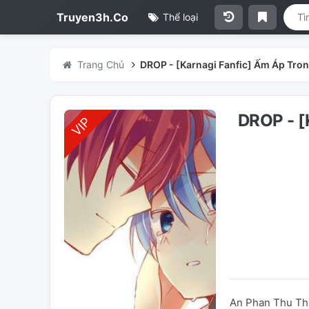
Truyen3h.Co
Thể loại
Trang Chủ
DROP - [Karnagi Fanfic] Ấm Áp Tro
DROP - 
An Phan Thu Thu