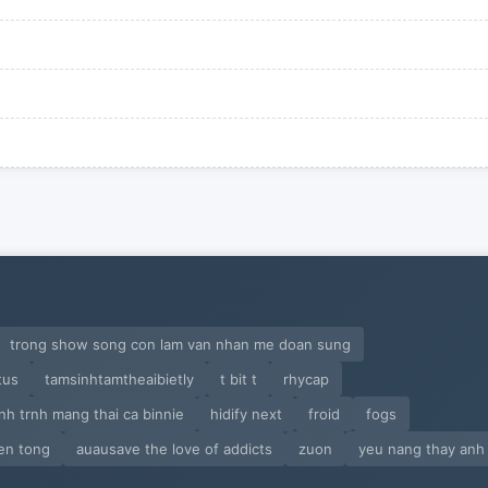
trong show song con lam van nhan me doan sung
tus
tamsinhtamtheaibietly
t bit t
rhycap
nh trnh mang thai ca binnie
hidify next
froid
fogs
ien tong
auausave the love of addicts
zuon
yeu nang thay anh 