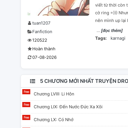
viết từ thời còn 
cờ ring =))) Nh
nên mình up lại 
tuan1207
[đọc thêm]
Fanfiction
Tags:
karnagi
120522
Hoàn thành
07-08-2026
5 CHƯƠNG MỚI NHẤT TRUYỆN DROP
Chương LVIII: Li Hôn
Chương LIX: Đến Nước Đức Xa Xôi
Chương LX: Có Nhớ