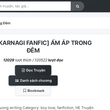
ng Đêm
[KARNAGI FANFIC] ẤM ÁP TRONG
ĐÊM
12029
lượt thích /
120522
lượt đọc
Đọc Truyện
Danh sách chương
Bookmark
ong writing Category: boy love, fanfiction, HE Truyện