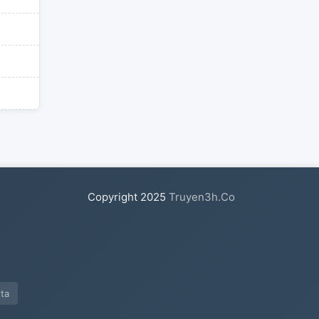
Copyright
2025
Truyen3h.Co
ta