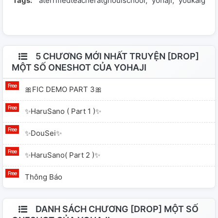
Tags:
aterrifiedteacheratghoulschool
yohaji
youkaigakk
drop hoặc delay khá là cao. Và quan trọng nhất là trình
tui nó cùi bắp cùi mía lắm nên có gì mong mấy bồ góp ý
nhẹ nhàng xíu. 🎈Cảm ơn mọi người nhiều🎈
5 CHƯƠNG MỚI NHẤT TRUYỆN [DROP]
MỘT SỐ ONESHOT CỦA YOHAJI
🎀FIC DEMO PART 3🎀
✨HaruSano ( Part 1 )✨
✨DouSei✨
✨HaruSano( Part 2 )✨
Thông Báo
DANH SÁCH CHƯƠNG [DROP] MỘT SỐ