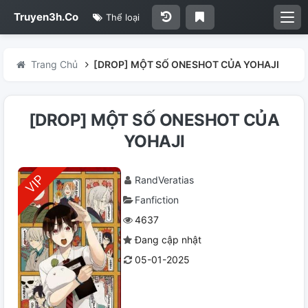
Truyen3h.Co
Thể loại
Trang Chủ
[DROP] MỘT SỐ ONESHOT CỦA YOHAJI
[DROP] MỘT SỐ ONESHOT CỦA
YOHAJI
RandVeratias
Fanfiction
4637
Đang cập nhật
05-01-2025