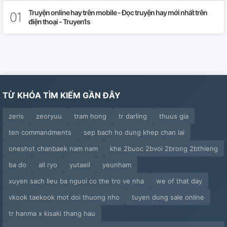
Truyện online hay trên mobile - Đọc truyện hay mới nhất trên
điện thoại - Truyen1s
TỪ KHÓA TÌM KIẾM GẦN ĐÂY
zeris
zeoryuu
tram hong
tr darling
thuus gia
ten commandments
sep bach ho dung khep chan lai
oneshot chanbaek nam nam
khe 2buoc 2bvoi 2brong 2bthieng
ba do
all ryo
yutaeil
yeunham
xuyen sach lieu ba nguoi co the tro ve nha
we of that day
vkook taekook mot doi thuong nho
tuyen dung sale online
tr hanma x kisaki thang hau