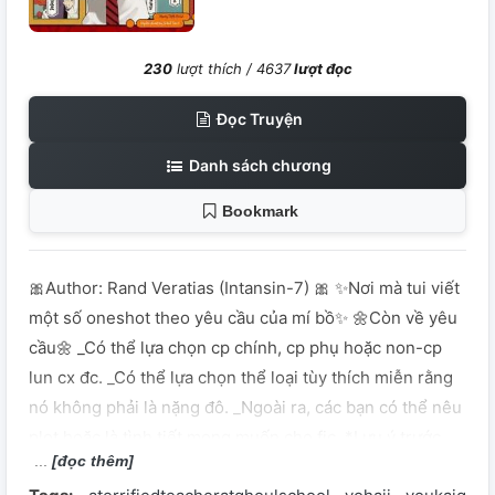
230
lượt thích /
4637
lượt đọc
Đọc Truyện
Danh sách chương
Bookmark
🎀Author: Rand Veratias (Intansin-7) 🎀 ✨Nơi mà tui viết
một số oneshot theo yêu cầu của mí bồ✨ 🌼Còn về yêu
cầu🌼 _Có thể lựa chọn cp chính, cp phụ hoặc non-cp
lun cx đc. _Có thể lựa chọn thể loại tùy thích miễn rằng
nó không phải là nặng đô. _Ngoài ra, các bạn có thể nêu
plot hoặc là tình tiết mong muốn cho fic. *Lưu ý trước
[đọc thêm]
cho mấy bồ lun là tui cực kì lười nên khả năng truyện bị