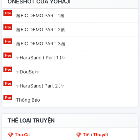
ONESHOT CỦA YOHAJI
🎀FIC DEMO PART 1🎀
🎀FIC DEMO PART 2🎀
🎀FIC DEMO PART 3🎀
✨HaruSano ( Part 1 )✨
✨DouSei✨
✨HaruSano( Part 2 )✨
Thông Báo
THỂ LOẠI TRUYỆN
Thơ Ca
Tiểu Thuyết