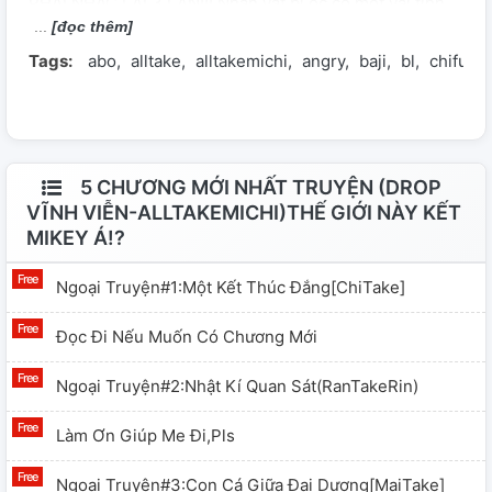
PHẢI NHẮC LẠI 3 LẦN!!! Nhân vật bị oc có một vài tính
[đọc thêm]
tiết nhỏ bị thay đổi
Tags:
abo
alltake
alltakemichi
angry
baji
bl
chifuyu
5 CHƯƠNG MỚI NHẤT TRUYỆN (DROP
VĨNH VIỄN-ALLTAKEMICHI)THẾ GIỚI NÀY KẾT
MIKEY Á!?
Ngoại Truyện#1:Một Kết Thúc Đắng[ChiTake]
Đọc Đi Nếu Muốn Có Chương Mới
Ngoại Truyện#2:Nhật Kí Quan Sát(RanTakeRin)
Làm Ơn Giúp Me Đi,pls
Ngoại Truyện#3:Con Cá Giữa Đại Dương[MaiTake]