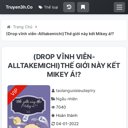
Truyen3h.Co
Thể loại
Trang Chủ
(Drop vĩnh viễn-Alltakemichi)Thế giới này kết Mikey á!?
(DROP VĨNH VIỄN-
ALLTAKEMICHI)THẾ GIỚI NÀY KẾT
MIKEY Á!?
taolanguoisieudeptry
Ngẫu nhiên
7040
Hoàn thành
04-01-2022