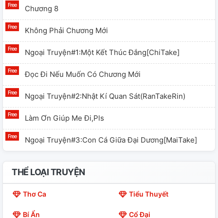
Chương 8
Không Phải Chương Mới
Ngoại Truyện#1:Một Kết Thúc Đắng[ChiTake]
Đọc Đi Nếu Muốn Có Chương Mới
Ngoại Truyện#2:Nhật Kí Quan Sát(RanTakeRin)
Làm Ơn Giúp Me Đi,pls
Ngoại Truyện#3:Con Cá Giữa Đại Dương[MaiTake]
THỂ LOẠI TRUYỆN
Thơ Ca
Tiểu Thuyết
Bí Ẩn
Cổ Đại