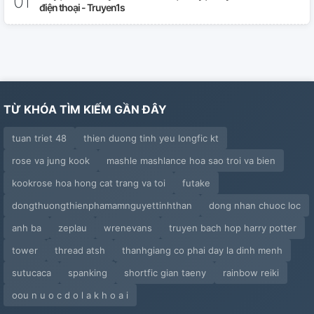
điện thoại - Truyen1s
TỪ KHÓA TÌM KIẾM GẦN ĐÂY
tuan triet 48
thien duong tinh yeu longfic kt
rose va jung kook
mashle mashlance hoa sao troi va bien
kookrose hoa hong cat trang va toi
futake
dongthuongthienphamamnguyettinhthan
dong nhan chuoc loc
anh ba
zeplau
wrenevans
truyen bach hop harry potter
tower
thread atsh
thanhgiang co phai day la dinh menh
sutucaca
spanking
shortfic gian taeny
rainbow reiki
oou n u o c d o l a k h o a i