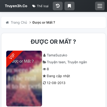
Truyen3h.Co
Thể loại
Trang Chủ
Được or Mất ?
ĐƯỢC OR MẤT ?
TamaSuzuko
Truyện teen
Truyện ngắn
8
Đang cập nhật
12-08-2013