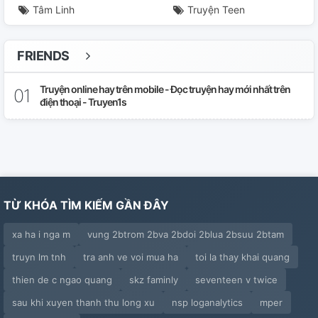
Tâm Linh
Truyện Teen
FRIENDS
Truyện online hay trên mobile - Đọc truyện hay mới nhất trên
điện thoại - Truyen1s
TỪ KHÓA TÌM KIẾM GẦN ĐÂY
xa ha i nga m
vung 2btrom 2bva 2bdoi 2blua 2bsuu 2btam
truyn lm tnh
tra anh ve voi mua ha
toi la thay khai quang
thien de c ngao quang
skz faminly
seventeen v twice
sau khi xuyen thanh thu long xu
nsp loganalytics
mper