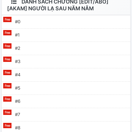
DANH SÁCH CHƯƠNG [EDIT/ABO]
[AKAM] NGƯỜI LẠ SAU NĂM NĂM
#0
#1
#2
#3
#4
#5
#6
#7
#8