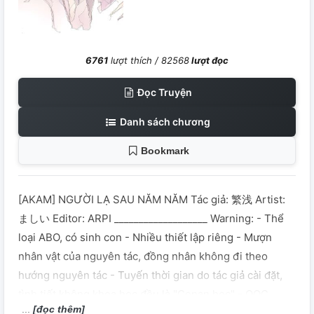
6761
lượt thích /
82568
lượt đọc
Đọc Truyện
Danh sách chương
Bookmark
[AKAM] NGƯỜI LẠ SAU NĂM NĂM Tác giả: 繁浅 Artist:
ましい Editor: ARPI ___________________ Warning: - Thể
loại ABO, có sinh con - Nhiều thiết lập riêng - Mượn
nhân vật của nguyên tác, đồng nhân không đi theo
hướng nguyên tác - Tuyến thời gian do tác giả cài đặt,
tình tiết không khoa học đều là "Conan học" - OOC
[đọc thêm]
__________________ SUMMARY: Sau 5 năm kể từ khi Akai