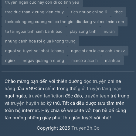
truyen ngan cuc hay con di co tinh yeu
trac duc than x cung vien chuy
tich nhuoc chi so 6
thcc
taekook ngong cuong voi ca the gioi diu dang voi moi minh em
ta tai ngoai tinh sinh banh bao
play song tinh
nuran
nhung canh hoa roi giua khong trung
nguoi vo tuyet voi nhat lichang
ngoc oi em la cua anh kookv
nginx
negav quamg h e eng
marco x ace h
manhue
Chào mừng bạn đến với thiên đường
đọc truyện
online
hàng đầu VN! Đắm chìm trong thế giới
truyện lãng mạn
ngọt ngào,
truyện fanfiction
độc đáo,
truyện teen
trẻ trung
và
truyện huyền ảo
kỳ thú. Tất cả đều được sưu tầm trên
toàn bộ internet. Hãy chia sẻ website với bạn bè để cùng
tận hưởng những giây phút thư giãn tuyệt vời nhé!
Copyright
2025
Truyen3h.Co