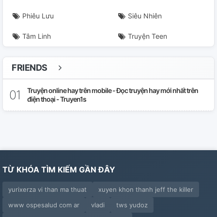
Phiêu Lưu
Siêu Nhiên
Tâm Linh
Truyện Teen
FRIENDS
Truyện online hay trên mobile - Đọc truyện hay mới nhất trên
điện thoại - Truyen1s
TỪ KHÓA TÌM KIẾM GẦN ĐÂY
yurixerza vi than ma thuat
xuyen khon thanh jeff the killer
www ospesalud com ar
vladi
tws yudoz