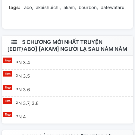
Tags:
abo
akaishuichi
akam
bourbon
datewataru
fur
Shuichi hi sinh vì nhiệm vụ, Furuya Rei và con trai tình
cờ gặp được một người đàn ông tên Okiya Subaru.
5 CHƯƠNG MỚI NHẤT TRUYỆN
[EDIT/ABO] [AKAM] NGƯỜI LẠ SAU NĂM NĂM
PN 3.4
PN 3.5
PN 3.6
PN 3.7, 3.8
PN 4