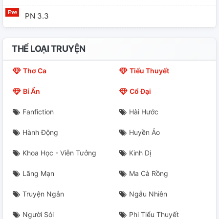
PN 3.3
PN 3.4
THỂ LOẠI TRUYỆN
PN 3.5
Thơ Ca
Tiểu Thuyết
PN 3.6
Bí Ẩn
Cổ Đại
PN 3.7, 3.8
Fanfiction
Hài Hước
PN 4
Hành Động
Huyền Ảo
Khoa Học - Viễn Tưởng
Kinh Dị
Lãng Mạn
Ma Cà Rồng
Truyện Ngắn
Ngẫu Nhiên
Người Sói
Phi Tiểu Thuyết