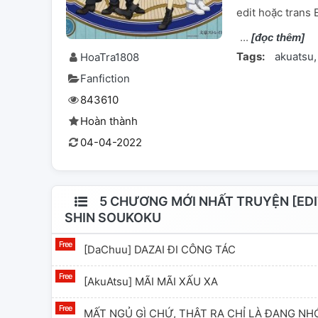
edit hoặc trans E
[đọc thêm]
Tags:
akuatsu
HoaTra1808
Fanfiction
843610
Hoàn thành
04-04-2022
5 CHƯƠNG MỚI NHẤT TRUYỆN [ED
SHIN SOUKOKU
[DaChuu] DAZAI ĐI CÔNG TÁC
[AkuAtsu] MÃI MÃI XẤU XA
MẤT NGỦ GÌ CHỨ, THẬT RA CHỈ LÀ ĐANG NH