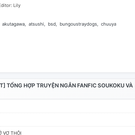
ditor: Lily
akutagawa
atsushi
bsd
bungoustraydogs
chuuya
dachu
IT] TỔNG HỢP TRUYỆN NGẮN FANFIC SOUKOKU VÀ
Ớ VỢ THÔI