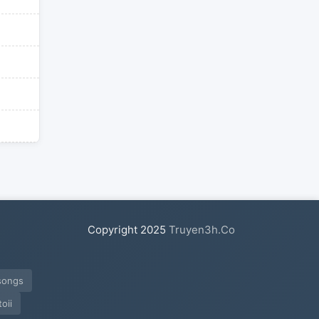
Copyright
2025
Truyen3h.Co
songs
oii