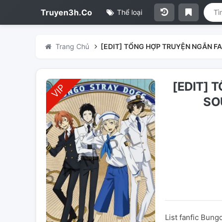
Truyen3h.Co
Thể loại
Trang Chủ
[EDIT] TỔNG HỢP TRUYỆN NGẮN F
[EDIT] 
SO
List fanfic Bun