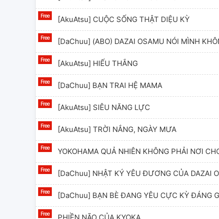
[AkuAtsu] CUỘC SỐNG THẬT DIỆU KỲ
[DaChuu] (ABO) DAZAI OSAMU NÓI MÌNH KH
[AkuAtsu] HIẾU THẮNG
[DaChuu] BẠN TRAI HỆ MAMA
[AkuAtsu] SIÊU NĂNG LỰC
[AkuAtsu] TRỜI NẮNG, NGÀY MƯA
YOKOHAMA QUẢ NHIÊN KHÔNG PHẢI NƠI CHO
[DaChuu] NHẬT KÝ YÊU ĐƯƠNG CỦA DAZAI 
[DaChuu] BẠN BÈ ĐANG YÊU CỰC KỲ ĐÁNG 
PHIỀN NÃO CỦA KYOKA