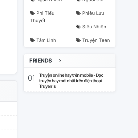
Phi Tiểu
Phiêu Lưu
Thuyết
u
dazai
shinsoukoku
soukoku
Siêu Nhiên
Tâm Linh
Truyện Teen
FRIENDS
Truyện online hay trên mobile - Đọc
truyện hay mới nhất trên điện thoại -
Truyen1s