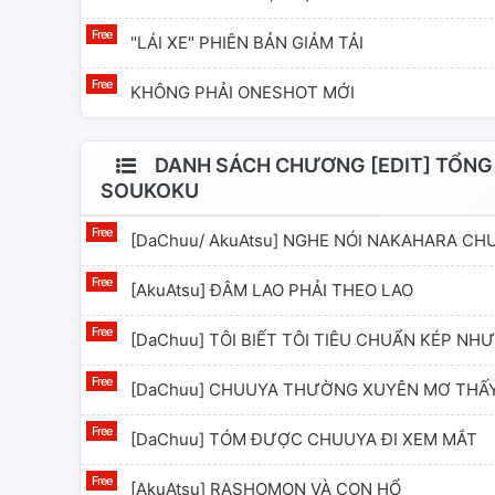
"LÁI XE" PHIÊN BẢN GIẢM TẢI
KHÔNG PHẢI ONESHOT MỚI
DANH SÁCH CHƯƠNG [EDIT] TỔNG
SOUKOKU
[DaChuu/ AkuAtsu] NGHE NÓI NAKAHARA CH
[AkuAtsu] ĐÂM LAO PHẢI THEO LAO
[DaChuu] TÔI BIẾT TÔI TIÊU CHUẨN KÉP N
[DaChuu] CHUUYA THƯỜNG XUYÊN MƠ THẤY
[DaChuu] TÓM ĐƯỢC CHUUYA ĐI XEM MẮT
[AkuAtsu] RASHOMON VÀ CON HỔ