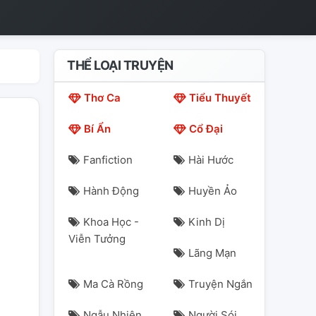
THỂ LOẠI TRUYỆN
Thơ Ca
Tiểu Thuyết
Bí Ẩn
Cổ Đại
Fanfiction
Hài Hước
Hành Động
Huyền Ảo
Khoa Học -
Kinh Dị
Viễn Tưởng
Lãng Mạn
Ma Cà Rồng
Truyện Ngắn
Ngẫu Nhiên
Người Sói