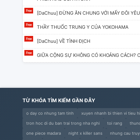
[DaChuu] ĐỪNG ĂN CHUNG VỚI MẤY ĐÔI YÊ
THẦY THUỐC TRUNG Y CỦA YOKOHAMA
[DaChuu] VỀ TÌNH ĐỊCH
GIỮA CỘNG SỰ KHÔNG CÓ KHOẢNG CÁCH? CÓ
DỐI LÒNG
[DaChuu] CUỘC CHIẾN BẢO VỆ BỨC MÀN BÍ 
[AkuAtsu] ĐỨA NGỐC
TỪ KHÓA TÌM KIẾM GẦN ĐÂY
[AkuAtsu] QUỶ KHÓC NHÈ
o day co nhung tam tinh
xuyen nhanh bi thien vi tieu h
tron hoc di du ban trai trong nha nghi
toi rang
thun
[AkuAtsu] NUÔI EM GÁI NGÀN NGÀY, DÙNG E
one piece madara
night x killer sans
nhung cau truy
[DaChuu] QUẢNG CÁO TUYỂN NGƯỜI ĐẦU TI