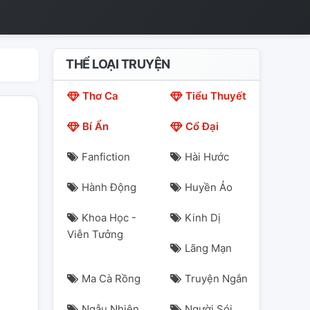
THỂ LOẠI TRUYỆN
Thơ Ca
Tiểu Thuyết
Bí Ẩn
Cổ Đại
Fanfiction
Hài Hước
Hành Động
Huyền Ảo
Khoa Học -
Kinh Dị
Viễn Tưởng
Lãng Mạn
Ma Cà Rồng
Truyện Ngắn
Ngẫu Nhiên
Người Sói