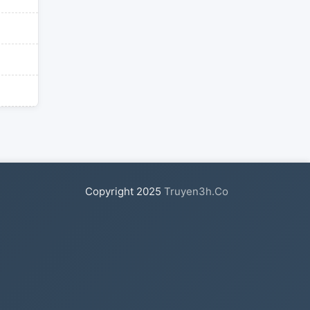
Copyright
2025
Truyen3h.Co