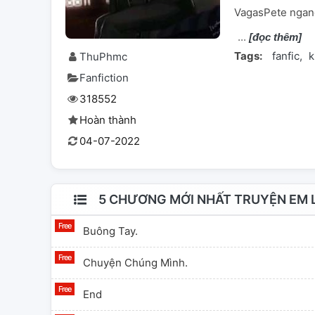
VagasPete ngang
[đọc thêm]
Tags:
fanfic
k
ThuPhmc
Fanfiction
318552
Hoàn thành
04-07-2022
5 CHƯƠNG MỚI NHẤT TRUYỆN EM L
Buông Tay.
Chuyện Chúng Mình.
End