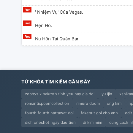
' Nhiệm Vụ' Của Vegas.
Hẹn Hò.
Nụ Hôn Tại Quán Bar.
Một Mối Quan Hệ " Mới".
Vegas, Anh Đâu Rồi?
Ghen.
TỪ KHÓA TÌM KIẾM GẦN ĐÂY
Tổng Tài Vegas Dỗ Vợ Yêu.
zephys x nakroth tinh yeu hay gia doi
yu ljin
xshika
romanticpoemcollection
rimuru doom
ong kim
np
Cơn Điên Của Vegas.
fourth fourth nattawat doi
fakenut goi cho anh
edit
Nắm Đấm Máu.
dich oneshot ngay dau tien
di kim mim
cung cach n
Sự Dịu Dàng Của Vegas.