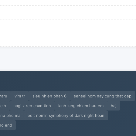
maru
vim tr
sieu nhien phan 6
sensei hom nay cung that dep
c h
nagi x reo chan tinh
lanh lung chiem huu em
haj
 nu pho ma
edit nomin symphony of dark night hoan
ho end