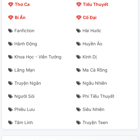
Thơ Ca
Tiểu Thuyết
Chap 23
Bí Ẩn
Cổ Đại
Chap 24
Fanfiction
Hài Hước
Chap 25
Hành Động
Huyền Ảo
Chap 26
Khoa Học - Viễn Tưởng
Kinh Dị
Chap 27
Lãng Mạn
Ma Cà Rồng
Chap 28
Truyện Ngắn
Ngẫu Nhiên
Chap 29
Người Sói
Phi Tiểu Thuyết
Phiêu Lưu
Siêu Nhiên
Chap 30
Tâm Linh
Truyện Teen
Chap 31
Chap 32