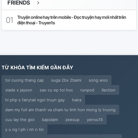
FRIENDS
Chap 33
Truyện online hay trên mobile - Đọc truyện hay mới nhất trên
điện thoại - Truyen1s
Chap 34
Chap 35
Chap 36
TỪ KHÓA TÌM KIẾM GẦN ĐÂY
Chap 37
toi cuong thang cap
suga 2bx 2bami
song woo
Chap 38
slade x jayson
sao cu ep toi hoc
runpod
llection
Chap 39
hi php s fairytail ngoi truyn gay
haira
Chap 40
dam my full am thanh va cham tu linh hon mong ly truong
cuu lay the gioi
bajodam
zeesup
yenvu15
Chap 41
y u ng l ph i nh n tin
Chap 42