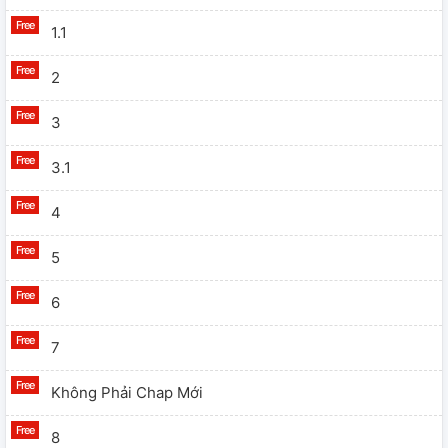
1.1
2
3
3.1
4
5
6
7
Không Phải Chap Mới
8