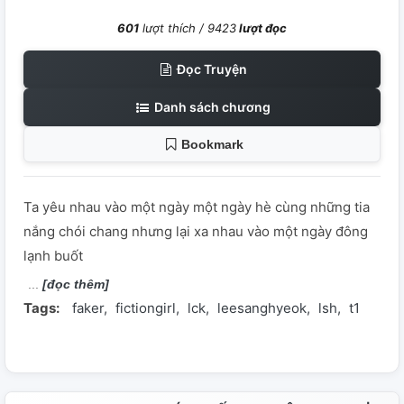
601
lượt thích /
9423
lượt đọc
Đọc Truyện
Danh sách chương
Bookmark
Ta yêu nhau vào một ngày một ngày hè cùng những tia
nắng chói chang nhưng lại xa nhau vào một ngày đông
lạnh buốt
[đọc thêm]
Tags:
faker
fictiongirl
lck
leesanghyeok
lsh
t1