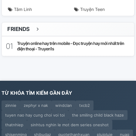
Tâm Linh
Truyện Teen
FRIENDS
Truyện online hay trên mobile - Đọc truyện hay mới nhất trên
điện thoại - Truyen1s
TỪ KHÓA TÌM KIẾM GẦN ĐÂY
zinnie
zephyr x nak
windclan
txcb2
tuyen nao hay cung choi voi toi
the smiling child black haze
thatnhiep
sinhtus nghin le mot dem series oneshot
shisenming
shibudaz
quotethanhxuan
pluipluie
nuaq