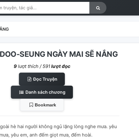
NẮNG
] DOO-SEUNG NGÀY MAI SẼ NẮNG
9
lượt thích /
591
lượt đọc
Đọc Truyện
Danh sách chương
Bookmark
ngoài hè hai người không ngủ lặng lòng nghe mưa. yêu
i mưa, yêu em, anh đếm giọt mưa, đếm hoài.