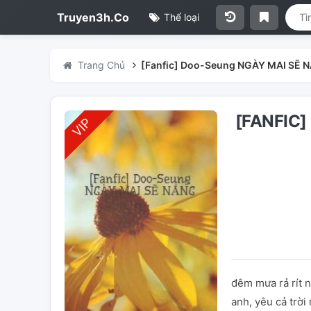
Truyen3h.Co
Thể loại
Trang Chủ
[Fanfic] Doo-Seung NGÀY MAI SẼ 
[FANFIC
đêm mưa rả rít 
anh, yêu cả trờ