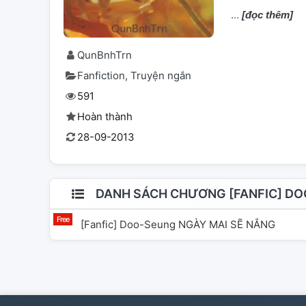
[đọc thêm]
QunBnhTrn
Fanfiction
Truyện ngắn
591
Hoàn thành
28-09-2013
DANH SÁCH CHƯƠNG [FANFIC] DO
[Fanfic] Doo-Seung NGÀY MAI SẼ NẮNG