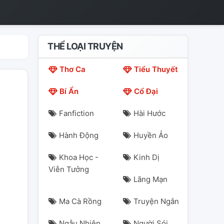
THỂ LOẠI TRUYỆN
Thơ Ca
Tiểu Thuyết
Bí Ẩn
Cổ Đại
Fanfiction
Hài Hước
Hành Động
Huyền Ảo
Khoa Học -
Kinh Dị
Viễn Tưởng
Lãng Mạn
Ma Cà Rồng
Truyện Ngắn
Ngẫu Nhiên
Người Sói