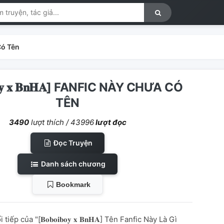
a Có Tên
𝐛𝐨𝐲 𝐱 𝐁𝐧𝐇𝐀] FANFIC NÀY CHƯA CÓ
TÊN
3490
lượt thích /
43996
lượt đọc
Đọc Truyện
Danh sách chương
Bookmark
iếp của "[𝐁𝐨𝐛𝐨𝐢𝐛𝐨𝐲 𝐱 𝐁𝐧𝐇𝐀] Tên Fanfic Này Là Gì