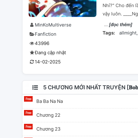
Nhỉ?" Cho đến l
vậy luôn. ____N
MinKoMultiverse
[đọc thêm]
Tags:
allmight
Fanfiction
43996
Đang cập nhật
14-02-2025
5 CHƯƠNG MỚI NHẤT TRUYỆN [𝐁𝐨𝐛𝐨𝐢
Ba Ba Na Na
Chương 22
Chương 23