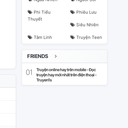
Phi Tiểu
Phiêu Lưu
Thuyết
Siêu Nhiên
demia
midoriya
todoboboi
todoroki
Tâm Linh
Truyện Teen
FRIENDS
Truyện online hay trên mobile - Đọc
truyện hay mới nhất trên điện thoại -
Truyen1s