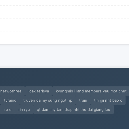
onetwothree
loak terisya
kyungmin i land members yeu mot chut
tyranid
truyen da my sung ngot np
train
tin gii nht bao c
ro e
rin ryu
qt dam my tam thap nhi thu dai giang luu