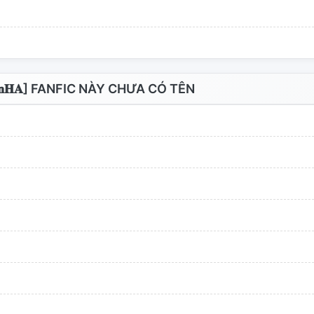
 𝐁𝐧𝐇𝐀] FANFIC NÀY CHƯA CÓ TÊN