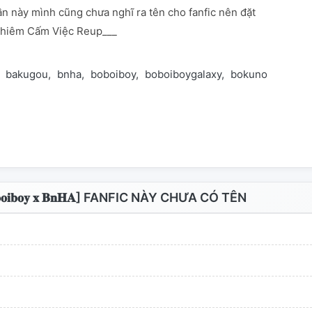
ần này mình cũng chưa nghĩ ra tên cho fanfic nên đặt
ghiêm Cấm Việc Reup___
bakugou
bnha
boboiboy
boboiboygalaxy
bokunoheroaca
𝐛𝐨𝐲 𝐱 𝐁𝐧𝐇𝐀] FANFIC NÀY CHƯA CÓ TÊN