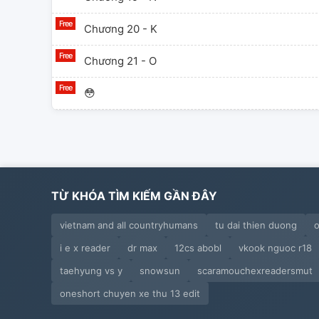
Chương 20 - K
Chương 21 - O
😳
Ba Ba Na Na
Chương 22
Chương 23
TỪ KHÓA TÌM KIẾM GẦN ĐÂY
Ngoại Truyện: 雪の結晶
vietnam and all countryhumans
tu dai thien duong
i e x reader
dr max
12cs abobl
vkook nguoc r18
Red Valentine
taehyung vs y
snowsun
scaramouchexreadersmut
oneshort chuyen xe thu 13 edit