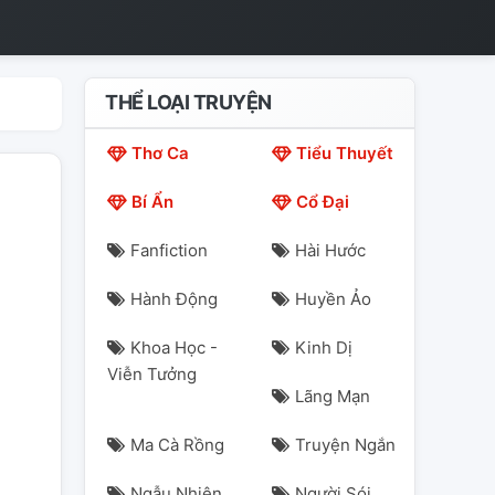
THỂ LOẠI TRUYỆN
Thơ Ca
Tiểu Thuyết
Bí Ẩn
Cổ Đại
Fanfiction
Hài Hước
Hành Động
Huyền Ảo
Khoa Học -
Kinh Dị
Viễn Tưởng
Lãng Mạn
Ma Cà Rồng
Truyện Ngắn
Ngẫu Nhiên
Người Sói