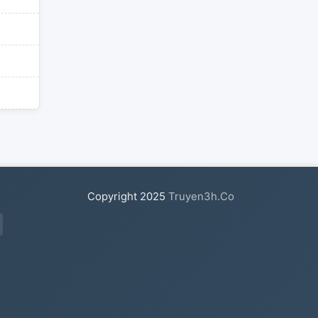
Copyright
2025
Truyen3h.Co