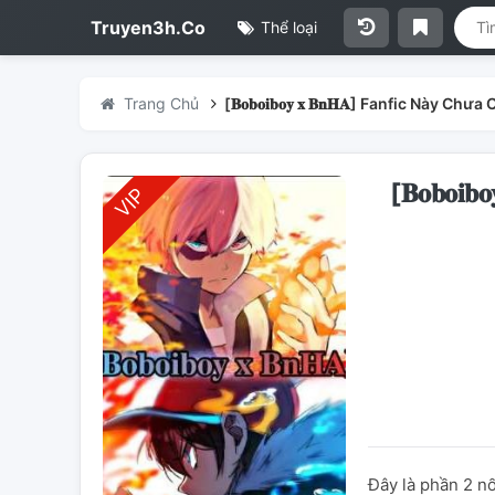
Truyen3h.Co
Thể loại
Trang Chủ
[𝐁𝐨𝐛𝐨𝐢𝐛𝐨𝐲 𝐱 𝐁𝐧𝐇𝐀] Fanfic Này Chư
[𝐁𝐨𝐛𝐨
Đây là phần 2 nối t