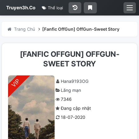
Truyen3h.Co
Thể loại
Trang Chủ
[Fanfic OffGun] OffGun-Sweet Story
[FANFIC OFFGUN] OFFGUN-
SWEET STORY
Hana9193OG
Lãng mạn
7346
Đang cập nhật
18-07-2020