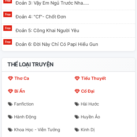
Đoản 3: Vậy Em Ngủ Trước Nha.....
Đoản 4: "Cf"- Chốt Đơn
Đoản 5: Công Khai Người Yêu
Đoản 6: Đời Này Chỉ Có Papi Hiểu Gun
THỂ LOẠI TRUYỆN
Thơ Ca
Tiểu Thuyết
Bí Ẩn
Cổ Đại
Fanfiction
Hài Hước
Hành Động
Huyền Ảo
Khoa Học - Viễn Tưởng
Kinh Dị