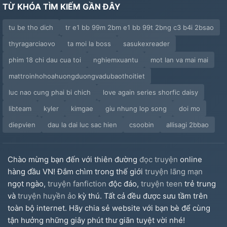
TỪ KHÓA TÌM KIẾM GẦN ĐÂY
tu be tho dich
tr e1 bb 99m 2bm e1 bb 99t 2bng c3 b4i 2bsao
thyragarciaovo
ta moi la boss
sasukexreader
phim 18 chi dau cua toi
nghiemxuantu
mot lan va mai mai
mattroinhohoahuongduongvadubaothoitiet
luc nao cung phai bi chich
love again series shorfic daisy
libteam
kyler
kimgae
giu nhung lop song
doi mo
diepvien
dau la dai luc sac hien
csoobin
allisagi 2bbao
Chào mừng bạn đến với thiên đường
đọc truyện
online
hàng đầu VN! Đắm chìm trong thế giới
truyện lãng mạn
ngọt ngào,
truyện fanfiction
độc đáo,
truyện teen
trẻ trung
và
truyện huyền ảo
kỳ thú. Tất cả đều được sưu tầm trên
toàn bộ internet. Hãy chia sẻ website với bạn bè để cùng
tận hưởng những giây phút thư giãn tuyệt vời nhé!