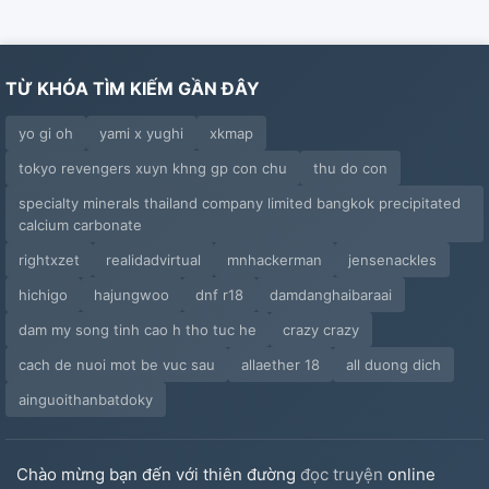
TỪ KHÓA TÌM KIẾM GẦN ĐÂY
yo gi oh
yami x yughi
xkmap
tokyo revengers xuyn khng gp con chu
thu do con
specialty minerals thailand company limited bangkok precipitated
calcium carbonate
rightxzet
realidadvirtual
mnhackerman
jensenackles
hichigo
hajungwoo
dnf r18
damdanghaibaraai
dam my song tinh cao h tho tuc he
crazy crazy
cach de nuoi mot be vuc sau
allaether 18
all duong dich
ainguoithanbatdoky
Chào mừng bạn đến với thiên đường
đọc truyện
online