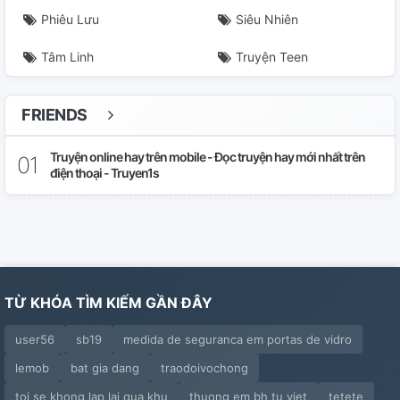
Phiêu Lưu
Siêu Nhiên
Tâm Linh
Truyện Teen
FRIENDS
Truyện online hay trên mobile - Đọc truyện hay mới nhất trên
điện thoại - Truyen1s
TỪ KHÓA TÌM KIẾM GẦN ĐÂY
user56
sb19
medida de seguranca em portas de vidro
lemob
bat gia dang
traodoivochong
toi se khong lap lai qua khu
thuong em bh tu viet
tetete