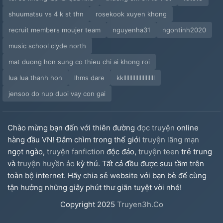
shuumatsu vs 4 k st thn
rosekook xuyen khong
recruit members moujer team
nguyenha31
ngontinh2020
music school clyde north
mat duong hon sung co thieu chi ai khong roi
lua lua thanh hon
lhms dare
kklllllllllllllllllllll
jensoo do nup duoi vay con gai
Chào mừng bạn đến với thiên đường
đọc truyện
online
hàng đầu VN! Đắm chìm trong thế giới
truyện lãng mạn
ngọt ngào,
truyện fanfiction
độc đáo,
truyện teen
trẻ trung
và
truyện huyền ảo
kỳ thú. Tất cả đều được sưu tầm trên
toàn bộ internet. Hãy chia sẻ website với bạn bè để cùng
tận hưởng những giây phút thư giãn tuyệt vời nhé!
Copyright
2025
Truyen3h.Co