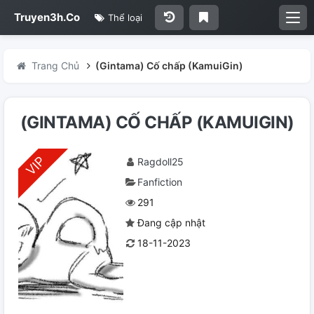
Truyen3h.Co
Thể loại
Trang Chủ
(Gintama) Cố chấp (KamuiGin)
(GINTAMA) CỐ CHẤP (KAMUIGIN)
Ragdoll25
Fanfiction
291
Đang cập nhật
18-11-2023