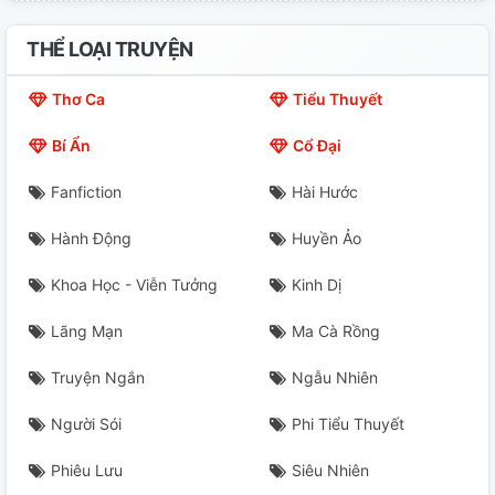
Chương 20
THỂ LOẠI TRUYỆN
Chương 21
Thơ Ca
Tiểu Thuyết
Chương 22
Bí Ẩn
Cổ Đại
Chương 23
Fanfiction
Hài Hước
Chương 24
Hành Động
Huyền Ảo
Chương 25
Khoa Học - Viễn Tưởng
Kinh Dị
Chương 26
Lãng Mạn
Ma Cà Rồng
Chương 27
Truyện Ngắn
Ngẫu Nhiên
Chương 28
Người Sói
Phi Tiểu Thuyết
Phiêu Lưu
Siêu Nhiên
Chương 29