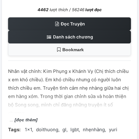
4462
lượt thích /
56246
lượt đọc
Đọc Truyện
Danh sách chương
Bookmark
Nhân vật chính: Kim Phụng x Khánh Vy (Chị thích chiều
x em khó chiều). Em khó chiều nhưng có người luôn
thích chiều em. Truyện tình cảm nhẹ nhàng giữa hai chị
em hàng xóm. Trong thời gian chỉnh sửa và hoàn thiện
bộ Song song, mình chỉ đăng những truyện ít số
chương.
[đọc thêm]
Tags:
1x1
doithuong
gl
lgbt
nhẹnhàng
yuri