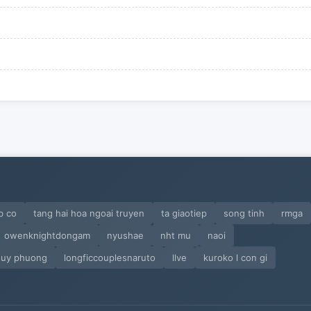
b co
tang hai hoa ngoai truyen
ta giaotiep
song tinh
rmga
owenknightdongam
nyushae
nht mu
naoi
quy phuong
longficcouplesnaruto
llve
kuroko l con gi