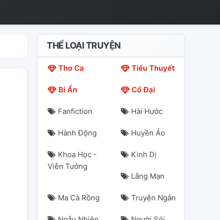
THỂ LOẠI TRUYỆN
Thơ Ca
Tiểu Thuyết
Bí Ẩn
Cổ Đại
Fanfiction
Hài Hước
Hành Động
Huyền Ảo
Khoa Học -
Kinh Dị
Viễn Tưởng
Lãng Mạn
Ma Cà Rồng
Truyện Ngắn
Ngẫu Nhiên
Người Sói