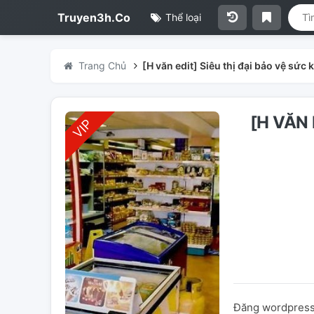
Truyen3h.Co
Thể loại
Trang Chủ
[H văn edit] Siêu thị đại bảo vệ sức 
[H VĂN 
Đăng wordpress 