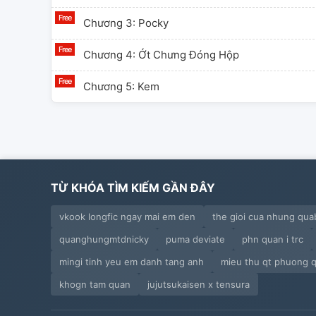
Chương 3: Pocky
Chương 4: Ớt Chưng Đóng Hộp
Chương 5: Kem
TỪ KHÓA TÌM KIẾM GẦN ĐÂY
vkook longfic ngay mai em den
the gioi cua nhung qua
quanghungmtdnicky
puma deviate
phn quan i trc
mingi tinh yeu em danh tang anh
mieu thu qt phuong 
khogn tam quan
jujutsukaisen x tensura