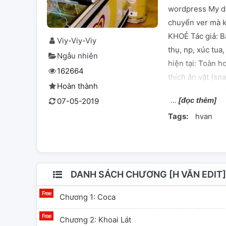
wordpress My de
chuyển ver mà 
KHOẺ Tác giả: Bấ
Viy-Viy-Viy
thụ, np, xúc tua
Ngẫu nhiên
hiện tại: Toàn h
162664
thích ăn vặt (sna
Hoàn thành
muốn ăn nữa :v C
[đọc thêm]
07-05-2019
phần lớn là ché
Tags:
hvan
wikidich.com
DANH SÁCH CHƯƠNG [H VĂN EDIT] 
Chương 1: Coca
Chương 2: Khoai Lát