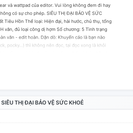
ar và wattpad của editor. Vui lòng không đem đi hay
không có sự cho phép. SIÊU THỊ ĐẠI BẢO VỆ SỨC
t Tiêu Hồn Thể loại: Hiện đại, hài hước, chủ thụ, tổng
, H văn, đủ loại công dị hợm Số chương: 5 Tình trạng
oàn văn - edit hoàn. Dặn dò: Khuyến cáo là bạn nào
ck, pocky...) thì không nên đọc, tại đọc xong là khỏi
ả mấy bạn thích đi siêu thị nữa :v Edit từ bản QT nên
m gió, mong mọi người thông cảm :((( Nguồn:
SIÊU THỊ ĐẠI BẢO VỆ SỨC KHOẺ