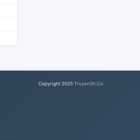
Copyright
2025
Truyen3h.Co