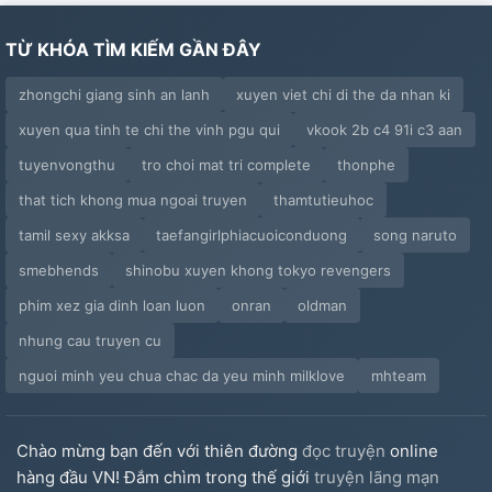
TỪ KHÓA TÌM KIẾM GẦN ĐÂY
zhongchi giang sinh an lanh
xuyen viet chi di the da nhan ki
xuyen qua tinh te chi the vinh pgu qui
vkook 2b c4 91i c3 aan
tuyenvongthu
tro choi mat tri complete
thonphe
that tich khong mua ngoai truyen
thamtutieuhoc
tamil sexy akksa
taefangirlphiacuoiconduong
song naruto
smebhends
shinobu xuyen khong tokyo revengers
phim xez gia dinh loan luon
onran
oldman
nhung cau truyen cu
nguoi minh yeu chua chac da yeu minh milklove
mhteam
Chào mừng bạn đến với thiên đường
đọc truyện
online
hàng đầu VN! Đắm chìm trong thế giới
truyện lãng mạn