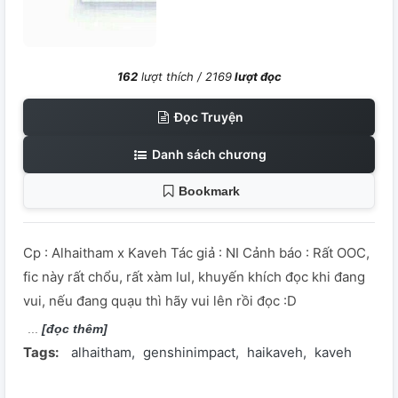
162
lượt thích /
2169
lượt đọc
Đọc Truyện
Danh sách chương
Bookmark
Cp : Alhaitham x Kaveh Tác giả : NI Cảnh báo : Rất OOC,
fic này rất chổu, rất xàm lul, khuyến khích đọc khi đang
vui, nếu đang quạu thì hãy vui lên rồi đọc :D
[đọc thêm]
Tags:
alhaitham
genshinimpact
haikaveh
kaveh