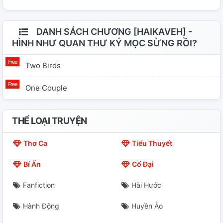
DANH SÁCH CHƯƠNG [HAIKAVEH] -
HÌNH NHƯ QUAN THƯ KÝ MỌC SỪNG RỒI?
Two Birds
One Couple
THỂ LOẠI TRUYỆN
Thơ Ca
Tiểu Thuyết
Bí Ẩn
Cổ Đại
Fanfiction
Hài Hước
Hành Động
Huyền Ảo