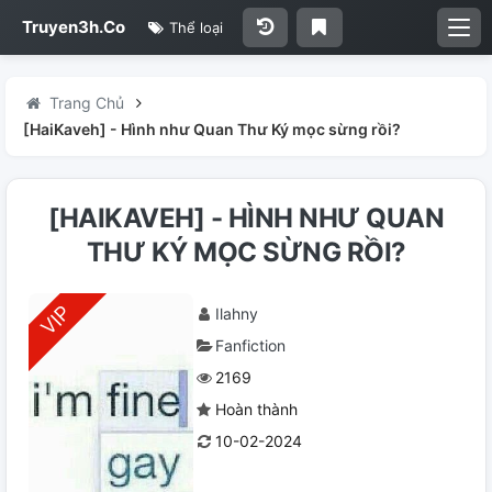
Truyen3h.Co
Thể loại
Trang Chủ
[HaiKaveh] - Hình như Quan Thư Ký mọc sừng rồi?
[HAIKAVEH] - HÌNH NHƯ QUAN
THƯ KÝ MỌC SỪNG RỒI?
Ilahny
Fanfiction
2169
Hoàn thành
10-02-2024