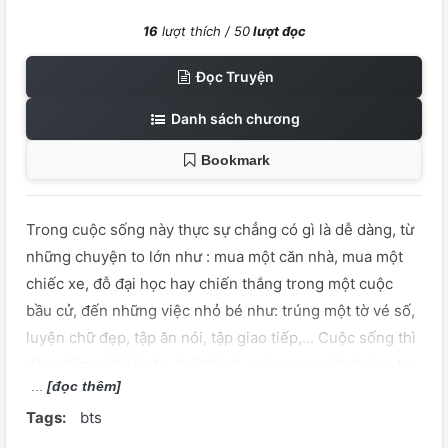
16
lượt thích /
50
lượt đọc
Đọc Truyện
Danh sách chương
Bookmark
Trong cuộc sống này thực sự chẳng có gì là dễ dàng, từ
những chuyện to lớn như : mua một căn nhà, mua một
chiếc xe, đỗ đại học hay chiến thắng trong một cuộc
bầu cử, đến những việc nhỏ bé như: trúng một tờ vé số,
luyện chữ đẹp, tập ăn nói, tập giao tiếp,... Cuộc sống thì
đầy những khó khăn, thử thách, mà con người chúng ta
[đọc thêm]
luôn luôn phải vượt qua. Đến cái sở thích của mình cũng
Tags:
bts
bị người khác lôi ra để bàn tán, lôi ra để chế nhạo.
Những cô gái ARMY bé nhỏ chúng tôi vẫn phải kiên trì