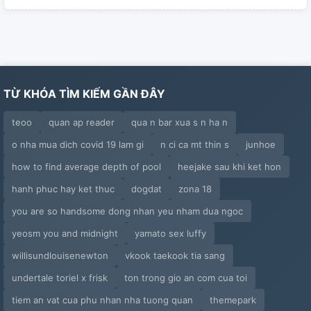
TỪ KHÓA TÌM KIẾM GẦN ĐÂY
teoo
quan ap reader
qua n bar xua s n ha n
o nha mua dich covid 19 lam gi
n ci ca mt thin s
junhoe
how to find average depth of pool
heejake sau khi ket hon
hanh phuc hay ket thuc
dogdat
zona 18
you are so handsome dong nhan yeu nham dua ngoc
yeosm you and midnight
yamato sex luffy
willisundlouisenewton
vkook taekook tia sang
undertale toriel x frisk
ton trong gio an com cua toi
tiem an vat cua phu nhan nha tuong quan
themepark