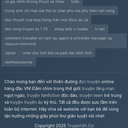
va gio minh khong thuoc ve nhau
tyillo
trong sinh chi mao bai the tu chan phu ma phu hien van vong
tieu thuyet nua kiep hong tran mot khuc du ca
tien tong truyen ky 1 70
steay kids x ruader
h van
comment travailler en tant qu agent d entretien menager au
cepsum montreal
cipher
vmin chu tich kim va park dai minh tinh
uketheouiseme
Chào mừng bạn đến với thiên đường
đọc truyện
online
hàng đầu VN! Đắm chìm trong thế giới
truyện lãng mạn
ngọt ngào,
truyện fanfiction
độc đáo,
truyện teen
trẻ trung
và
truyện huyền ảo
kỳ thú. Tất cả đều được sưu tầm trên
toàn bộ internet. Hãy chia sẻ website với bạn bè để cùng
tận hưởng những giây phút thư giãn tuyệt vời nhé!
Copyright
2025
Truyen3h.Co