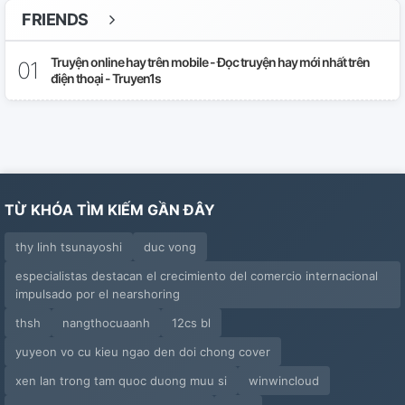
FRIENDS
Truyện online hay trên mobile - Đọc truyện hay mới nhất trên
điện thoại - Truyen1s
TỪ KHÓA TÌM KIẾM GẦN ĐÂY
thy linh tsunayoshi
duc vong
especialistas destacan el crecimiento del comercio internacional
impulsado por el nearshoring
thsh
nangthocuaanh
12cs bl
yuyeon vo cu kieu ngao den doi chong cover
xen lan trong tam quoc duong muu si
winwincloud