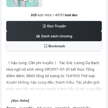
325
lượt thích /
49757
lượt đọc
Đọc Truyện
Danh sách chương
Bookmark
《 hậu cung: Cần phi truyền 》 Tác Giả: Lương Dạ Bạch
Hoa ngữ nữ sinh võng VIP2017-07-01 kết thúc Tổng
điểm đánh: 9845 tổng số lượng từ: 1241510 Thể loại:
Xuyên không, hậu cung đấu, thanh triều. Tác phẩm giới
thiệu tóm tắt: Nữ chính xuyên thành tiểu tú nữ, cung đấu
loại hình sủng văn, Tính cách lười nhác ăn ngon, lại bị
[đọc thêm]
Khang Hi phong làm "Cần phi", Nữ chính bày tỏ: Ta nội