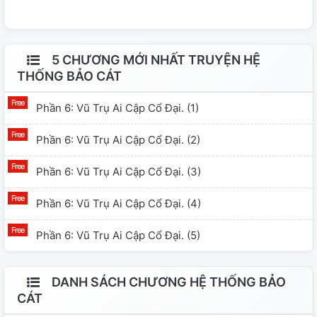
không thể trốn thoát này nha. Được lấy cảm hứng từ tác
phẩm kinh điển kịch "Hồn Trương Ba da hàng thịt" của
Lưu Quang Vũ. Cảnh báo!! Xin đừng để những giả thuyết
5 CHƯƠNG MỚI NHẤT TRUYỆN HỆ
duy tâm thao túng tâm lý bạn, xin hãy tỉnh táo khi đọc
THỐNG BẢO CÁT
truyện. Chúc các bạn đọc truyện vui vẻ. Nhắc lại là đừng
Phần 6: Vũ Trụ Ai Cập Cổ Đại. (1)
tin những gì trong truyện Đậu viết có thật nhen:))), nó
chỉ là giả thuyết Đậu tưởng tượng để tạo thế giới quan
Phần 6: Vũ Trụ Ai Cập Cổ Đại. (2)
thôi. Không lại vu oan cho Đậu dạy trẻ con linh tinh,
nhũng loạn ý thức về thế giới quan của con người thì
Phần 6: Vũ Trụ Ai Cập Cổ Đại. (3)
chớt. Không có gì hơn Chủ nghĩa Mác Lênin được đâu.
Phần 6: Vũ Trụ Ai Cập Cổ Đại. (4)
Nghe lời Bác Hồ nói đi, đừng tin giả thuyết xằng bậy.
Phần 6: Vũ Trụ Ai Cập Cổ Đại. (5)
DANH SÁCH CHƯƠNG HỆ THỐNG BẢO
CÁT