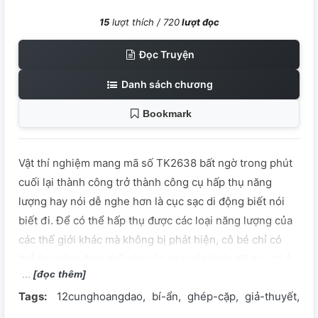
15
lượt thích /
720
lượt đọc
Đọc Truyện
Danh sách chương
Bookmark
Vật thí nghiệm mang mã số TK2638 bất ngờ trong phút
cuối lại thành công trở thành công cụ hấp thụ năng
lượng hay nói dễ nghe hơn là cục sạc di động biết nói
biết đi. Để có thể hấp thụ được các loại năng lượng của
các thế giới khác mà không bị phát hiện, cô bé chỉ có
thể tìm cách đoạt thể xác của sinh vật khác để duy trì ở
[đọc thêm]
thế giới đó cho đến khi hoàn thành nhiệm vụ. Nhưng
Tags:
12cunghoangdao
bí-ẩn
ghép-cặp
giả-thuyết
h
liệu việc này có thể duy trì mãi mãi được? Hãy đến với
thế giới này để gặp gỡ cô bé bị bó buộc bởi vận mệnh