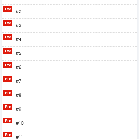
#2
#3
#4
#5
#6
#7
#8
#9
#10
#11