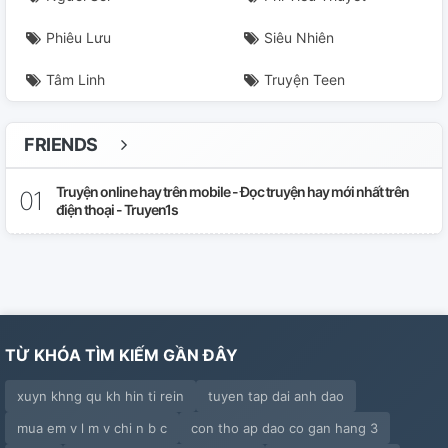
Phiêu Lưu
Siêu Nhiên
Tâm Linh
Truyện Teen
FRIENDS
Truyện online hay trên mobile - Đọc truyện hay mới nhất trên
điện thoại - Truyen1s
TỪ KHÓA TÌM KIẾM GẦN ĐÂY
xuyn khng qu kh hin ti rein
tuyen tap dai anh dao
mua em v l m v chi n b c
con tho ap dao co gan hang 3