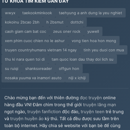
TỪ KHÓA TÌM KIẾM GẦN ĐÂY
wwyx
taekookminkook
taehyung a anh dung la yeu nghiet
kokoinu 2bcao 2bh
h 2bsmut
dottchi
caoh giam cam bat coc
zeus oner rock
yuwell
xem phim cuoc chien no le ashur
vong tien hoa hon mong
truyen countryhumans vietnam 14 ngay
tinh yeu duoi con mua
thu ki nara quen toi di
tam quoc loan dau thay doi lich su
su ruiqi
shanksxreader
offgun hon
nosaka yuuma va inamori asuto
niji x ichiji
Chào mừng bạn đến với thiên đường
đọc truyện
online
hàng đầu VN! Đắm chìm trong thế giới
truyện lãng mạn
ngọt ngào,
truyện fanfiction
độc đáo,
truyện teen
trẻ trung
và
truyện huyền ảo
kỳ thú. Tất cả đều được sưu tầm trên
toàn bộ internet. Hãy chia sẻ website với bạn bè để cùng