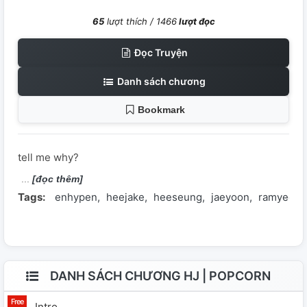
65
lượt thích /
1466
lượt đọc
Đọc Truyện
Danh sách chương
Bookmark
tell me why?
[đọc thêm]
Tags:
enhypen
heejake
heeseung
jaeyoon
ramyeonz
DANH SÁCH CHƯƠNG HJ | POPCORN
Intro