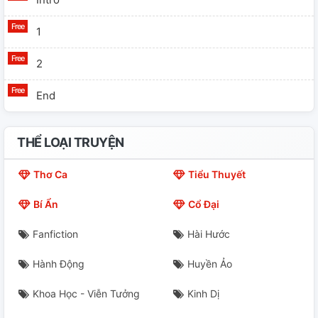
1
2
End
THỂ LOẠI TRUYỆN
Thơ Ca
Tiểu Thuyết
Bí Ẩn
Cổ Đại
Fanfiction
Hài Hước
Hành Động
Huyền Ảo
Khoa Học - Viễn Tưởng
Kinh Dị