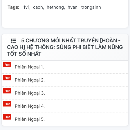
Tags:
1v1
caoh
hethong
hvan
trongsinh
phúc trạch. --------------- Nữ chủ: tích cóp tích cóp tích
cóp Nam chủ: sủng sủng sủng Ps: ngụy cung đấu, 1v1,
ngọt
5 CHƯƠNG MỚI NHẤT TRUYỆN [HOÀN -
CAO H] HỆ THỐNG: SỦNG PHI BIẾT LÀM NŨNG
TỐT SỐ NHẤT
Phiên Ngoại 1.
Phiên Ngoại 2.
Phiên Ngoại 3.
Phiên Ngoại 4.
Phiên Ngoại 5.