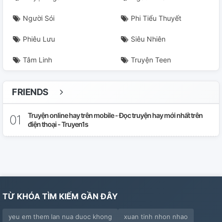
Chương 29. Lâm Thường Tại
Người Sói
Phi Tiểu Thuyết
Phiêu Lưu
Siêu Nhiên
Chương 30. Người Đâu Rồi?
Tâm Linh
Truyện Teen
Chương 31. Nóng Lên
Chương 32. Ai Cầu?
FRIENDS
Chương 33. Cự Tuyệt
Truyện online hay trên mobile - Đọc truyện hay mới nhất trên
điện thoại - Truyen1s
Chương 34. Ngăn Cản
Chương 35. Chịu Thua
Chương 36. Bắt Mạch
TỪ KHÓA TÌM KIẾM GẦN ĐÂY
Chương 37. Tức Giận
yeu em them lan nua duoc khong
xuan tinh nhon nhao
Chương 38. Tỉnh Lại