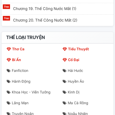
Chương 19. Thế Công Nước Mắt (1)
Chương 20. Thế Công Nước Mắt (2)
Chương 21. Thế Công Nước Mắt (3)
THỂ LOẠI TRUYỆN
Chương 22. Sao Có Thể Không Thích?
Thơ Ca
Tiểu Thuyết
Chương 23. Thông Cảm Nhiều Hơn
Bí Ẩn
Cổ Đại
Chương 24. Mỹ Thực (1)
Fanfiction
Hài Hước
Chương 25. Mỹ Thực (2) H
Hành Động
Huyền Ảo
Chương 26. Mỹ Thực (3) H
Khoa Học - Viễn Tưởng
Kinh Dị
Chương 27. Đoạt Người?
Lãng Mạn
Ma Cà Rồng
Chương 28. Vân Phi
Truyện Ngắn
Ngẫu Nhiên