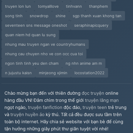
truyen lon lun
tomyalllove
tinhvann
thanphem
Chương 39. Hà Lương Viện 1
song tinh
snowdrop
shine
sgp thanh xuan khong tan
Chương 40. Hà Lương Viện 2
seventeen sns message oneshot
seraphinapicquery
quan niem hd quan lu sung
Chương 41. Để Ý
nhung mau truyen ngan ve countryhumans
Chương 42. Có Bỏ Được Không
nhung cau chuyen nho ve con occ cua toi
ngon tinh tinh yeu den cham
ng nhn anime am m
Chương 43. Quá Phận
n jujustu kaisn
minjeong xjimin
locostation2022
Chương 44. Ngọc Bội
Chương 45. Nói Tốt Không Hoa Mắt Ù Tai Đâu
Chào mừng bạn đến với thiên đường
đọc truyện
online
hàng đầu VN! Đắm chìm trong thế giới
truyện lãng mạn
Chương 46. Thiên Lôi Địa Hỏa 1 (H)
ngọt ngào,
truyện fanfiction
độc đáo,
truyện teen
trẻ trung
và
truyện huyền ảo
kỳ thú. Tất cả đều được sưu tầm trên
Chương 47. Thiên Lôi Địa Hỏa 2 (H)
toàn bộ internet. Hãy chia sẻ website với bạn bè để cùng
tận hưởng những giây phút thư giãn tuyệt vời nhé!
Chương 48. Thiên Lôi Địa Hỏa 3 (H)