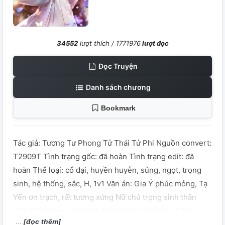
34552
lượt thích /
1771976
lượt đọc
Đọc Truyện
Danh sách chương
Bookmark
Tác giả: Tương Tư Phong Tử Thái Tử Phi Nguồn convert:
T2909T Tình trạng gốc: đã hoàn Tình trạng edit: đã
hoàn Thể loại: cổ đại, huyền huyễn, sủng, ngọt, trọng
sinh, hệ thống, sắc, H, 1v1 Văn án: Gia Ý phúc mỏng, Tạ
Yến ơn trạch, rất tương xứng Nữ chủ trọng sinh thân
kiều thể nhược vì tồn tại, trăm phương nghìn kế làm
[đọc thêm]
nũng bán si tích cóp ân sủng của đế vương để kéo dài