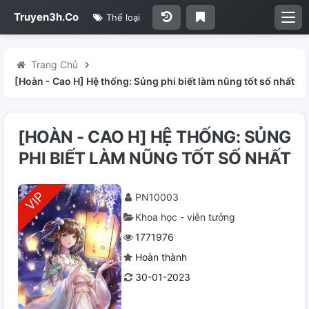
Truyen3h.Co
Thể loại
Trang Chủ
[Hoàn - Cao H] Hệ thống: Sủng phi biết làm nũng tốt số nhất
[HOÀN - CAO H] HỆ THỐNG: SỦNG
PHI BIẾT LÀM NŨNG TỐT SỐ NHẤT
PN10003
Khoa học - viễn tưởng
1771976
Hoàn thành
30-01-2023