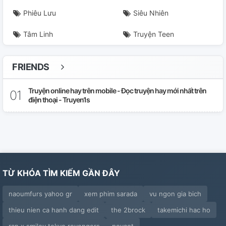
Phiêu Lưu
Siêu Nhiên
Tâm Linh
Truyện Teen
FRIENDS
Truyện online hay trên mobile - Đọc truyện hay mới nhất trên
điện thoại - Truyen1s
TỪ KHÓA TÌM KIẾM GẦN ĐÂY
naoumfurs yahoo gr
xem phim sarada
vu ngon gia bich
thieu nien ca hanh dang edit
the 2brock
takemichi hac ho