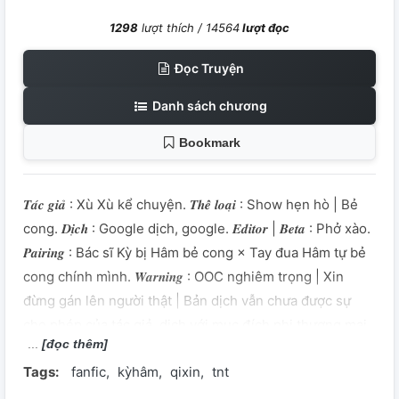
1298
lượt thích /
14564
lượt đọc
Đọc Truyện
Danh sách chương
Bookmark
𝑻𝒂́𝒄 𝒈𝒊𝒂̉ : Xù Xù kể chuyện. 𝑻𝒉𝒆̂̉ 𝒍𝒐𝒂̣𝒊 : Show hẹn hò | Bẻ
cong. 𝑫𝒊̣𝒄𝒉 : Google dịch, google. 𝑬𝒅𝒊𝒕𝒐𝒓 | 𝑩𝒆𝒕𝒂 : Phở xào.
𝑷𝒂𝒊𝒓𝒊𝒏𝒈 : Bác sĩ Kỳ bị Hâm bẻ cong × Tay đua Hâm tự bẻ
cong chính mình. 𝑾𝒂𝒓𝒏𝒊𝒏𝒈 : OOC nghiêm trọng | Xin
đừng gán lên người thật | Bản dịch vẫn chưa được sự
cho phép của tác giả, dịch với mục đích phi thương mại,
[đọc thêm]
không đảm bảo sát nghĩa 100%.
Tags:
fanfic
kỳhâm
qixin
tnt