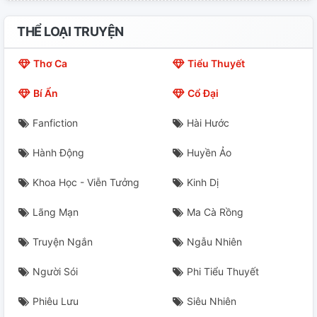
CHƯƠNG 21.
THỂ LOẠI TRUYỆN
CHƯƠNG 22.
Thơ Ca
Tiểu Thuyết
CHƯƠNG 23.
Bí Ẩn
Cổ Đại
CHƯƠNG 24.
Fanfiction
Hài Hước
CHƯƠNG 25.
Hành Động
Huyền Ảo
CHƯƠNG 26.
Khoa Học - Viễn Tưởng
Kinh Dị
CHƯƠNG 27.
Lãng Mạn
Ma Cà Rồng
CHƯƠNG 28.
Truyện Ngắn
Ngẫu Nhiên
CHƯƠNG 29.
Người Sói
Phi Tiểu Thuyết
Phiêu Lưu
Siêu Nhiên
CHƯƠNG 30.