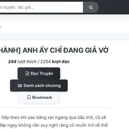
ờ
HÀNH] ANH ẤY CHỈ ĐANG GIẢ VỜ
244
lượt thích /
2254
lượt đọc
Đọc Truyện
Danh sách chương
Bookmark
n tiếp theo khi sao băng xẹt ngang qua bầu trời, cô sẽ
 đáp ngay không cần suy nghĩ rằng cô muốn trở về thế