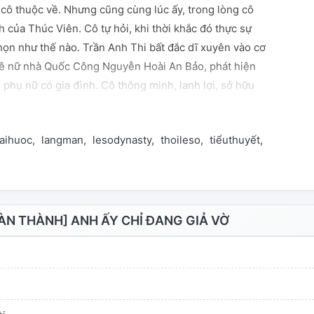
i cô thuộc về. Nhưng cũng cùng lúc ấy, trong lòng cô
h của Thúc Viên. Cô tự hỏi, khi thời khắc đó thực sự
họn như thế nào. Trần Anh Thi bất đắc dĩ xuyên vào cơ
ê nữ nhà Quốc Công Nguyễn Hoài An Bảo, phát hiện
 phụ nữ có gia đình. Cô thông minh, lanh lợi, sở hữu
 hai mươi bảy năm lại rơi vào lưới tình với một người
 tuổi. Tình cảnh đó không thể éo le hơn. Anh trẻ tuổi,
aihuoc
langman
lesodynasty
thoileso
tiểuthuyết
xuyênkh
 mấy mặn mà với vị hôn thê bất đắc dĩ của mình. Liệu
ọ có thể đơm hoa kết quả? Chúng ta hãy cùng theo dõi
ìm ra đáp án.
N THÀNH] ANH ẤY CHỈ ĐANG GIẢ VỜ