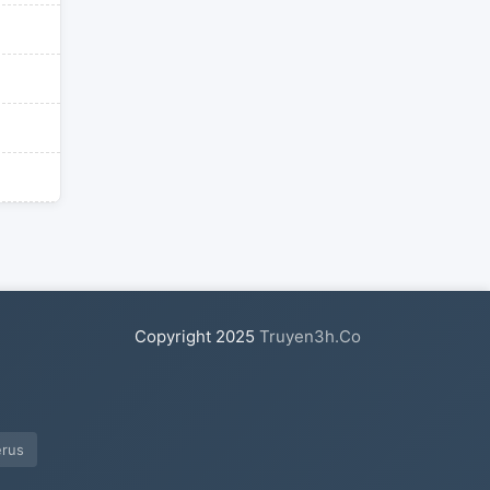
Copyright
2025
Truyen3h.Co
erus