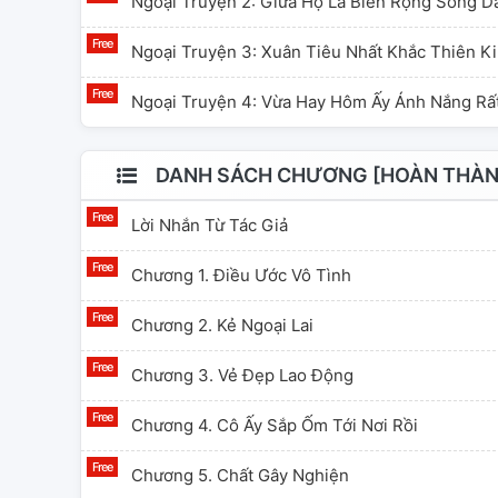
Ngoại Truyện 2: Giữa Họ Là Biển Rộng Sông D
Ngoại Truyện 3: Xuân Tiêu Nhất Khắc Thiên K
Ngoại Truyện 4: Vừa Hay Hôm Ấy Ánh Nắng Rấ
DANH SÁCH CHƯƠNG [HOÀN THÀNH
Lời Nhắn Từ Tác Giả
Chương 1. Điều Ước Vô Tình
Chương 2. Kẻ Ngoại Lai
Chương 3. Vẻ Đẹp Lao Động
Chương 4. Cô Ấy Sắp Ốm Tới Nơi Rồi
Chương 5. Chất Gây Nghiện