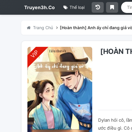
Truyen3h.Co
Thể loại
Trang Chủ
[Hoàn thành] Anh ấy chỉ đang giả v
[HOÀN T
Dylan hỏi cô, lầ
ước điều gì. Cô