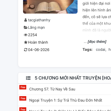
giới hiện đại nơ
hiện lên hình ản
đến, cô sẽ lựa c
tacgiathanhy
thể của một khu
Lãng mạn
mình đã là người
2254
kinh nghiệm sống
[đọc thêm]
Hoàn thành
kém mình tới tám
Tags:
codai
h
04-06-2026
trầm mặc, không
tình yêu giữa h
câu chuyện để t
5 CHƯƠNG MỚI NHẤT TRUYỆN [HOÀ
Chương 57. Từ Nay Về Sau
Ngoại Truyện 1: Sự Trả Thù Đau Đớn Nhất