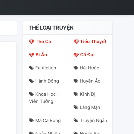
THỂ LOẠI TRUYỆN
Thơ Ca
Tiểu Thuyết
Bí Ẩn
Cổ Đại
Fanfiction
Hài Hước
Hành Động
Huyền Ảo
Khoa Học -
Kinh Dị
Viễn Tưởng
Lãng Mạn
Ma Cà Rồng
Truyện Ngắn
Ngẫu Nhiên
Người Sói