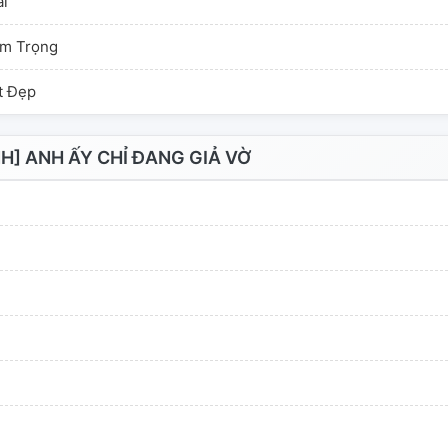
ài
im Trọng
t Đẹp
] ANH ẤY CHỈ ĐANG GIẢ VỜ