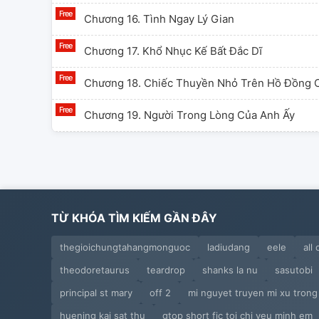
Chương 16. Tình Ngay Lý Gian
Chương 17. Khổ Nhục Kế Bất Đắc Dĩ
Chương 18. Chiếc Thuyền Nhỏ Trên Hồ Đồng
Chương 19. Người Trong Lòng Của Anh Ấy
Chương 20. Tương Tư
Chương 21. Tình Bạn Đơn Thuần Giữa Nam Và
Chương 22. Cơn Mưa Bất Chợt
TỪ KHÓA TÌM KIẾM GẦN ĐÂY
Chương 23. Kẻ Đang Yêu Như Người Đi Trên M
thegioichungtahangmonguoc
ladiudang
eele
all
theodoretaurus
teardrop
shanks la nu
sasutobi
Chương 24. Luôn Ở Phía Đông Chờ Đợi Em
principal st mary
off 2
mi nguyet truyen mi xu trong
Chương 25. Em Ăn Nạc Còn Anh Ăn Mỡ
huening kai sat thu
gtop short fic toi chi yeu minh em