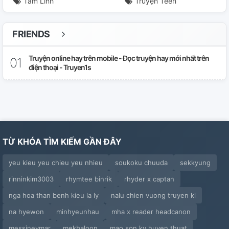
Tâm Linh
Truyện Teen
FRIENDS
Truyện online hay trên mobile - Đọc truyện hay mới nhất trên
điện thoại - Truyen1s
TỪ KHÓA TÌM KIẾM GẦN ĐÂY
yeu kieu yeu chieu yeu nhieu
soukoku chuuda
sekkyung
rinninkim3003
rhymtee binrik
rhyder x captan
nga hoa than benh kieu la ly
nalu chien vuong truyen ki
na hyewon
minhyeunhau
mha x reader headcanon
messineymar
mekbaloon
mao son ky huyen thuat