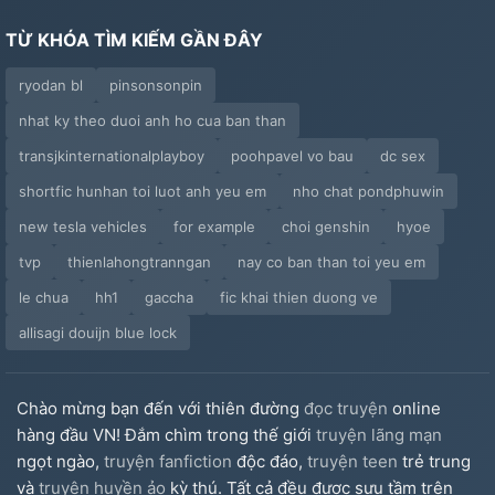
TỪ KHÓA TÌM KIẾM GẦN ĐÂY
ryodan bl
pinsonsonpin
nhat ky theo duoi anh ho cua ban than
transjkinternationalplayboy
poohpavel vo bau
dc sex
shortfic hunhan toi luot anh yeu em
nho chat pondphuwin
new tesla vehicles
for example
choi genshin
hyoe
tvp
thienlahongtranngan
nay co ban than toi yeu em
le chua
hh1
gaccha
fic khai thien duong ve
allisagi douijn blue lock
Chào mừng bạn đến với thiên đường
đọc truyện
online
hàng đầu VN! Đắm chìm trong thế giới
truyện lãng mạn
ngọt ngào,
truyện fanfiction
độc đáo,
truyện teen
trẻ trung
và
truyện huyền ảo
kỳ thú. Tất cả đều được sưu tầm trên