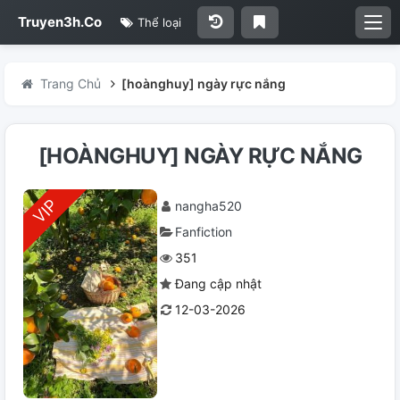
Truyen3h.Co
Thể loại
Trang Chủ
[hoànghuy] ngày rực nắng
[HOÀNGHUY] NGÀY RỰC NẮNG
nangha520
Fanfiction
351
Đang cập nhật
12-03-2026