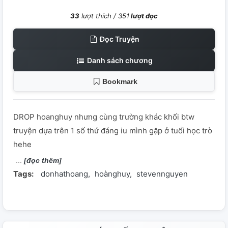
33
lượt thích /
351
lượt đọc
Đọc Truyện
Danh sách chương
Bookmark
DROP hoanghuy nhưng cùng trường khác khối btw
truyện dựa trên 1 số thứ đáng iu mình gặp ở tuổi học trò
hehe
[đọc thêm]
Tags:
donhathoang
hoànghuy
stevennguyen