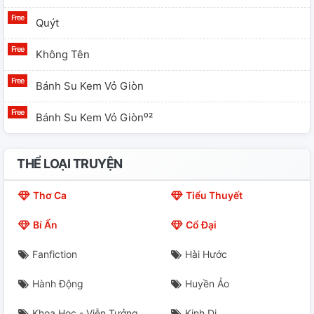
Quýt
Không Tên
Bánh Su Kem Vỏ Giòn
Bánh Su Kem Vỏ Giòn⁰²
THỂ LOẠI TRUYỆN
Thơ Ca
Tiểu Thuyết
Bí Ẩn
Cổ Đại
Fanfiction
Hài Hước
Hành Động
Huyền Ảo
Khoa Học - Viễn Tưởng
Kinh Dị