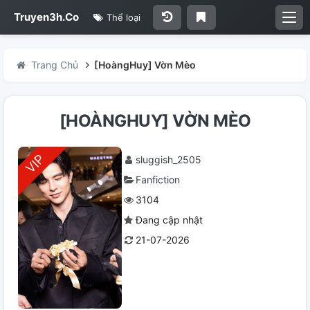
Truyen3h.Co
Thể loại
Trang Chủ
[HoàngHuy] Vờn Mèo
[HOÀNGHUY] VỜN MÈO
sluggish_2505
Fanfiction
3104
Đang cập nhật
21-07-2026