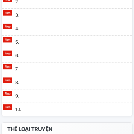
2.
3.
4.
5.
6.
7.
8.
9.
10.
THỂ LOẠI TRUYỆN