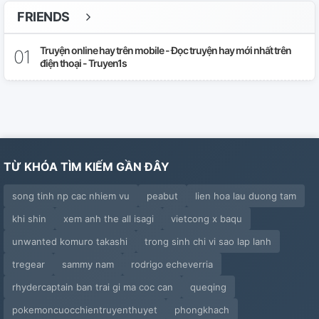
FRIENDS
Truyện online hay trên mobile - Đọc truyện hay mới nhất trên
điện thoại - Truyen1s
TỪ KHÓA TÌM KIẾM GẦN ĐÂY
song tinh np cac nhiem vu
peabut
lien hoa lau duong tam
khi shin
xem anh the all isagi
vietcong x baqu
unwanted komuro takashi
trong sinh chi vi sao lap lanh
tregear
sammy nam
rodrigo echeverria
rhydercaptain ban trai gi ma coc can
queqing
pokemoncuocchientruyenthuyet
phongkhach