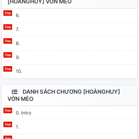
[HOÀNGHUY] VỜN MÈO
6.
7.
8.
9.
10.
DANH SÁCH CHƯƠNG [HOÀNGHUY]
VỜN MÈO
0. Intro
1.