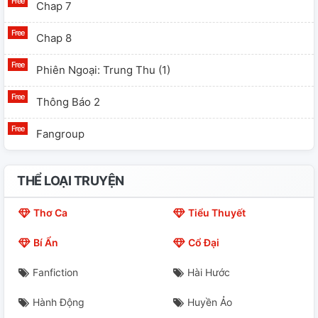
Chap 7
Chap 8
Phiên Ngoại: Trung Thu (1)
Thông Báo 2
Fangroup
THỂ LOẠI TRUYỆN
Thơ Ca
Tiểu Thuyết
Bí Ẩn
Cổ Đại
Fanfiction
Hài Hước
Hành Động
Huyền Ảo