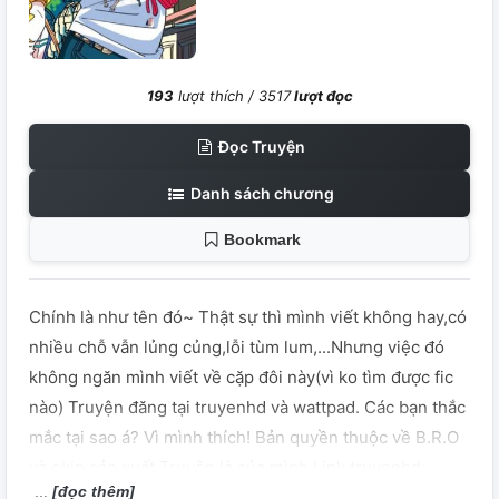
193
lượt thích /
3517
lượt đọc
Đọc Truyện
Danh sách chương
Bookmark
Chính là như tên đó~ Thật sự thì mình viết không hay,có
nhiều chỗ vẫn lủng củng,lỗi tùm lum,...Nhưng việc đó
không ngăn mình viết về cặp đôi này(vì ko tìm được fic
nào) Truyện đăng tại truyenhd và wattpad. Các bạn thắc
mắc tại sao á? Vì mình thích! Bản quyền thuộc về B.R.O
và ekip sản xuất Truyện là của mình Link truyenhd:
[đọc thêm]
https://truyenhdx.com/truyen/hoc-sinh-chan-kinh-