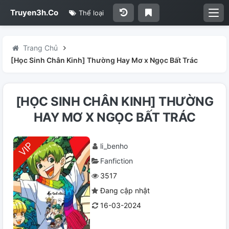
Truyen3h.Co
Thể loại
Trang Chủ
[Học Sinh Chân Kinh] Thường Hay Mơ x Ngọc Bất Trác
[HỌC SINH CHÂN KINH] THƯỜNG
HAY MƠ X NGỌC BẤT TRÁC
li_benho
Fanfiction
3517
Đang cập nhật
16-03-2024