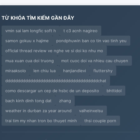
TỪ KHÓA TÌM KIẾM GẦN ĐÂY
vmin sai lam longfic soft h
t c3 acnh nagireo
samon gokuu x hajime
pondphuwin ban co tin vao tinh yeu
official thread review ve nghe ve si doi ko nhu mo
mua xuan cua doi truong
mot cuoc doi va nhieu cau chuyen
miraaksolo
len chiu lua
hanjiandlevi
fluttershy
dddddddddddddddddddddddddddddddddddddchat
como descargar un cep de hsbc de un deposito
bhttidol
bach kinh dinh tong dat
zhang
weather in durban za year around
valheinxelsu
trai tim my nhan tron bo thuyet minh
thsi couple porn