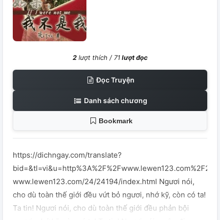
2
lượt thích /
71
lượt đọc
Đọc Truyện
Danh sách chương
Bookmark
https://dichngay.com/translate?
bid=&tl=vi&u=http%3A%2F%2Fwww.lewen123.com%2F24%
www.lewen123.com/24/24194/index.html Ngươi nói,
cho dù toàn thế giới đều vứt bỏ ngươi, nhớ kỹ, còn có ta!
Ta tin! Ngươi nói, cho dù toàn thế giới đều phản bội