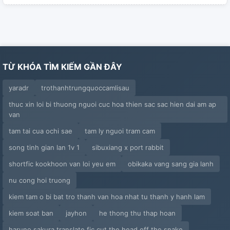
TỪ KHÓA TÌM KIẾM GẦN ĐÂY
yaradr
trothanhtrungquoccamlisau
thuc xin loi bi thuong nguoi cuc hoa thien sac sac hien dai am ap
van
tam tai cua ochi sae
tam ly nguoi tram cam
song tinh gian lan 1v 1
sibuxiang x port rabbit
shortfic kookhoon van loi yeu em
obikaka vang sang gia lanh
nu cong hoi truong
kiem tam o bi bat tro thanh van hoa nhat tu thanh y hanh lam
kiem soat ban
jayhon
he thong thu thap hoan
haruno sakura translate fic cut the head off the snake