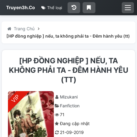
Truyen3h.Co
Thể loại
Trang Chủ
[HP đồng nghiệp ] nếu, ta không phải ta - Đêm hành yêu (tt)
[HP ĐỒNG NGHIỆP ] NẾU, TA
KHÔNG PHẢI TA - ĐÊM HÀNH YÊU
(TT)
Mizukani
Fanfiction
71
Đang cập nhật
21-09-2019