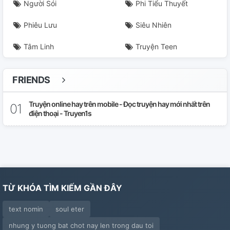
Người Sói
Phi Tiểu Thuyết
Phiêu Lưu
Siêu Nhiên
Tâm Linh
Truyện Teen
FRIENDS
Truyện online hay trên mobile - Đọc truyện hay mới nhất trên
điện thoại - Truyen1s
TỪ KHÓA TÌM KIẾM GẦN ĐÂY
text nomin
soul eter
nhung y tuong bat chot nay len trong dau toi