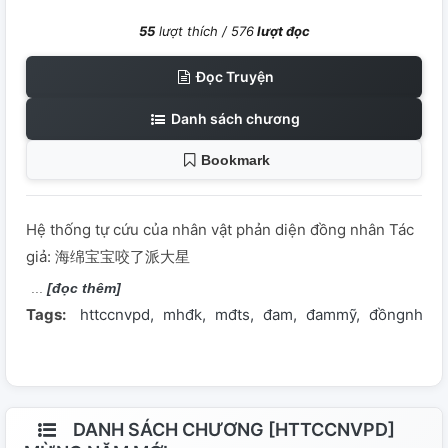
55
lượt thích /
576
lượt đọc
Đọc Truyện
Danh sách chương
Bookmark
Hệ thống tự cứu của nhân vật phản diện đồng nhân Tác
giả: 海绵宝宝咬了派大星
[đọc thêm]
Tags:
httccnvpd
mhđk
mđts
đam
đammỹ
đồngnhân
DANH SÁCH CHƯƠNG [HTTCCNVPD]