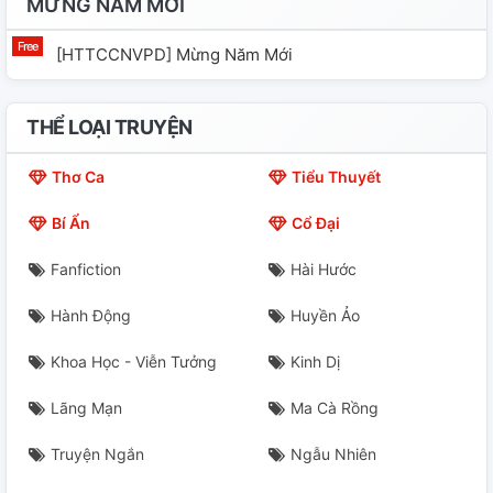
MỪNG NĂM MỚI
[HTTCCNVPD] Mừng Năm Mới
THỂ LOẠI TRUYỆN
Thơ Ca
Tiểu Thuyết
Bí Ẩn
Cổ Đại
Fanfiction
Hài Hước
Hành Động
Huyền Ảo
Khoa Học - Viễn Tưởng
Kinh Dị
Lãng Mạn
Ma Cà Rồng
Truyện Ngắn
Ngẫu Nhiên