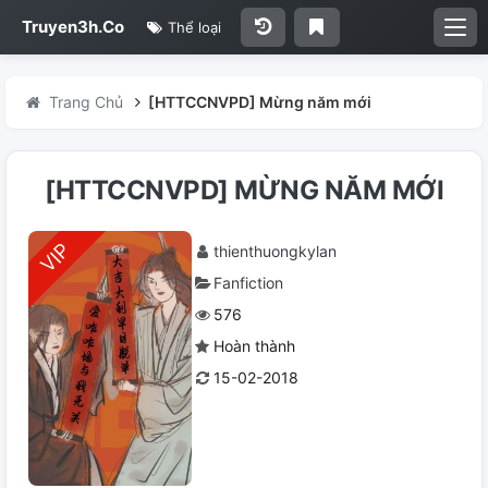
Truyen3h.Co
Thể loại
Trang Chủ
[HTTCCNVPD] Mừng năm mới
[HTTCCNVPD] MỪNG NĂM MỚI
thienthuongkylan
Fanfiction
576
Hoàn thành
15-02-2018