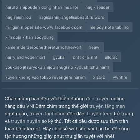
naruto shippuden dong nhan mua roi
nagix reader
nagiseishirou
nagisashinjiangelisabeautifulword
milligan nipper site www facebook com
melody note tabi no
kim doja x han sooyoung
kamenriderzeroonethereturnofthewolf
heawi
harry and vodermort
gyukai
bhtt c lai nht
alldrac
youkoso jitsuryoku shijou shugi no kyoushitshu nam1
xuyen khong vao tokyo revengers harem
x zoro
vwnhre
Chào mừng bạn đến với thiên đường
đọc truyện
online
hàng đầu VN! Đắm chìm trong thế giới
truyện lãng mạn
ngọt ngào,
truyện fanfiction
độc đáo,
truyện teen
trẻ trung
và
truyện huyền ảo
kỳ thú. Tất cả đều được sưu tầm trên
toàn bộ internet. Hãy chia sẻ website với bạn bè để cùng
tận hưởng những giây phút thư giãn tuyệt vời nhé!