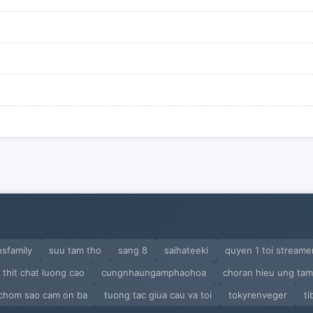
sfamily
suu tam tho
sang 8
saihateeki
quyen 1 toi streame
thit chat luong cao
cungnhaungamphaohoa
choran hieu ung tam 
chom sao cam on ba
tuong tac giua cau va toi
tokyrenveger
ti