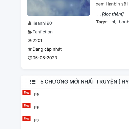
xem Hanbin sẽ l
[đọc thêm]
Tags:
bl
bonb
lieanh1901
Fanfiction
2201
Đang cập nhật
05-06-2023
5 CHƯƠNG MỚI NHẤT TRUYỆN [ H
P5
P6
P7