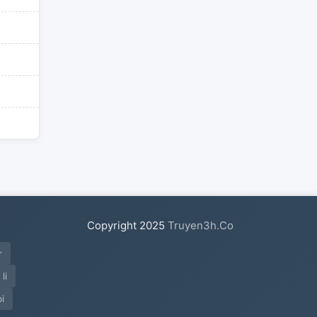
Copyright
2025
Truyen3h.Co
r
li
bi