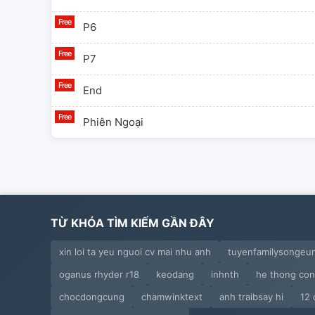
P6
P7
End
Phiên Ngoại
TỪ KHÓA TÌM KIẾM GẦN ĐÂY
xin loi ta yeu nguoi cv mai nhu anh
tuyenfamilysongeun
oganus rhyder r18
keodang
inhnth
he thong con 
chocdongcung
chamwinktext
anh traibsay hi
12 