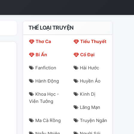
THỂ LOẠI TRUYỆN
Thơ Ca
Tiểu Thuyết
Bí Ẩn
Cổ Đại
Fanfiction
Hài Hước
Hành Động
Huyền Ảo
Khoa Học -
Kinh Dị
Viễn Tưởng
Lãng Mạn
Ma Cà Rồng
Truyện Ngắn
Ngẫu Nhiên
Người Sói