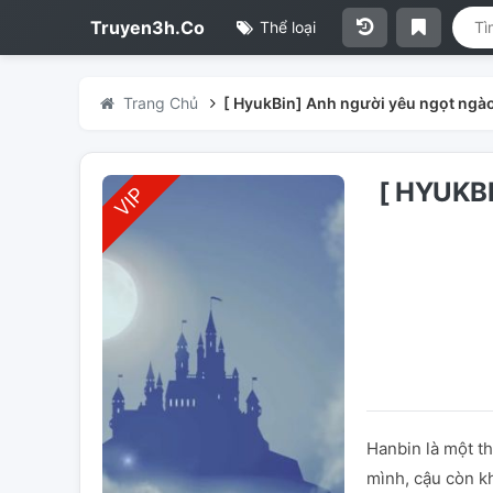
Truyen3h.Co
Thể loại
Trang Chủ
[ HyukBin] Anh người yêu ngọt ngà
[ HYUKB
Hanbin là một th
mình, cậu còn k