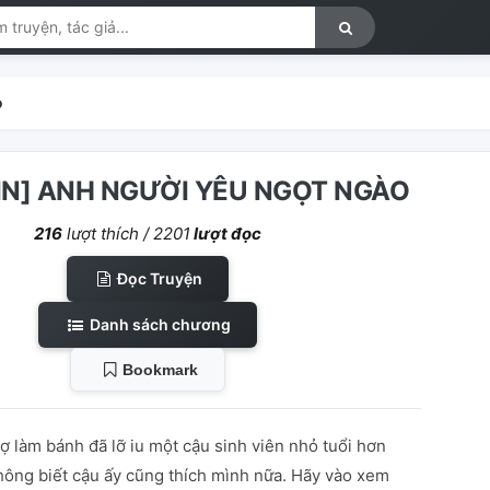
o
IN] ANH NGƯỜI YÊU NGỌT NGÀO
216
lượt thích /
2201
lượt đọc
Đọc Truyện
Danh sách chương
Bookmark
ợ làm bánh đã lỡ iu một cậu sinh viên nhỏ tuổi hơn
hông biết cậu ấy cũng thích mình nữa. Hãy vào xem