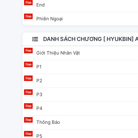
End
Phiên Ngoại
DANH SÁCH CHƯƠNG [ HYUKBIN] 
Giới Thiệu Nhân Vật
P1
P2
P3
P4
Thông Báo
P5