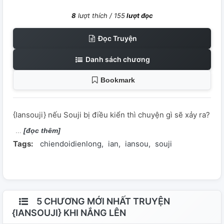
8
lượt thích /
155
lượt đọc
Đọc Truyện
Danh sách chương
Bookmark
{Iansouji} nếu Souji bị điều kiển thì chuyện gì sẽ xảy ra?
[đọc thêm]
Tags:
chiendoidienlong
ian
iansou
souji
5 CHƯƠNG MỚI NHẤT TRUYỆN
{IANSOUJI} KHI NẮNG LÊN