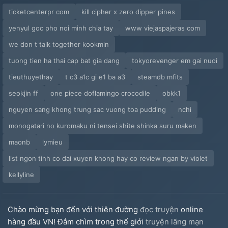
ticketcenterpr com
kill cipher x zero dipper pines
yenyul goc pho noi minh chia tay
www viejaspajeras com
we don t talk together kookmin
tuong tien ha thai cap bat gia dang
tokyorevenger em gai nuoi
tieuthuyethay
t c3 a1c gi e1 ba a3
steamdb mfits
seokjin ff
one piece doflamingo crocodile
obkk1
nguyen sang khong trung sac vuong toa pudding
nchi
monogatari no kuromaku ni tensei shite shinka suru maken
maonb
lymieu
list ngon tinh co dai xuyen khong hay co review ngan by violet
kellyline
Chào mừng bạn đến với thiên đường
đọc truyện
online
hàng đầu VN! Đắm chìm trong thế giới
truyện lãng mạn