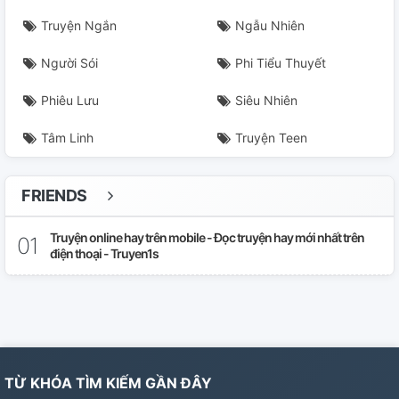
Truyện Ngắn
Ngẫu Nhiên
Người Sói
Phi Tiểu Thuyết
Phiêu Lưu
Siêu Nhiên
Tâm Linh
Truyện Teen
FRIENDS
Truyện online hay trên mobile - Đọc truyện hay mới nhất trên
điện thoại - Truyen1s
TỪ KHÓA TÌM KIẾM GẦN ĐÂY