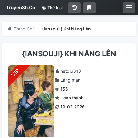
Truyen3h.Co
Thể loại
Trang Chủ
{Iansouji} Khi Nắng Lên
{IANSOUJI} KHI NẮNG LÊN
hetdi6810
Lãng mạn
155
Hoàn thành
19-02-2026