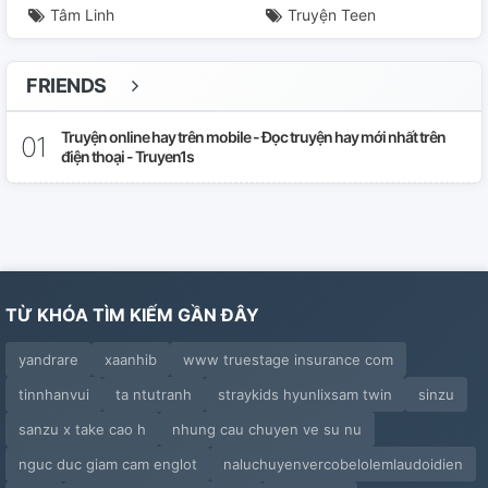
Tâm Linh
Truyện Teen
FRIENDS
Truyện online hay trên mobile - Đọc truyện hay mới nhất trên
điện thoại - Truyen1s
TỪ KHÓA TÌM KIẾM GẦN ĐÂY
yandrare
xaanhib
www truestage insurance com
tinnhanvui
ta ntutranh
straykids hyunlixsam twin
sinzu
sanzu x take cao h
nhung cau chuyen ve su nu
nguc duc giam cam englot
naluchuyenvercobelolemlaudoidien