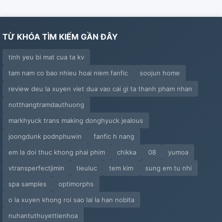
TỪ KHÓA TÌM KIẾM GẦN ĐÂY
tinh yeu bi mat cua ta kv
tam nam co bao nhieu hoai niem fanfic
soojun home
review deu la xuyen viet dua vao cai gi ta thanh pham nhan
notthangtramdauthuong
markhyuck trans making donghyuck jealous
joongdunk podnphuwin
fanfic h nang
em la doi thuc khong phai phim
chikka
08
yumoa
vtransperfectjimin
tieuluc
tem kim
sung em tu nhi
spa samples
optimorphs
o la xuyen khong roi sao lai la han nobita
nuhantuthuyettienhoa