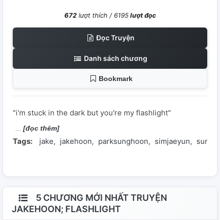
672
lượt thích /
6195
lượt đọc
Đọc Truyện
Danh sách chương
Bookmark
"i'm stuck in the dark but you're my flashlight"
[đọc thêm]
Tags:
jake
jakehoon
parksunghoon
simjaeyun
sungh
5 CHƯƠNG MỚI NHẤT TRUYỆN
JAKEHOON; FLASHLIGHT