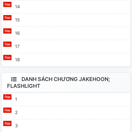
14
15
16
17
18
DANH SÁCH CHƯƠNG JAKEHOON;
FLASHLIGHT
1
2
3