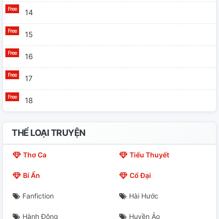
14
15
16
17
18
THỂ LOẠI TRUYỆN
Thơ Ca
Tiểu Thuyết
Bí Ẩn
Cổ Đại
Fanfiction
Hài Hước
Hành Động
Huyền Ảo