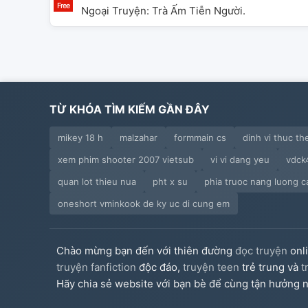
Ngoại Truyện: Trà Ấm Tiễn Người.
TỪ KHÓA TÌM KIẾM GẦN ĐÂY
mikey 18 h
malzahar
formmain cs
dinh vi thuc th
xem phim shooter 2007 vietsub
vi vi dang yeu
vdck
quan lot thieu nua
pht x su
phia truoc nang luong c
oneshort vminkook de ky uc di cung em
Chào mừng bạn đến với thiên đường
đọc truyện
onl
truyện fanfiction
độc đáo,
truyện teen
trẻ trung và
t
Hãy chia sẻ website với bạn bè để cùng tận hưởng n