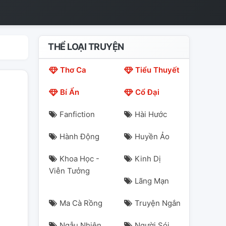
THỂ LOẠI TRUYỆN
Thơ Ca
Tiểu Thuyết
Bí Ẩn
Cổ Đại
Fanfiction
Hài Hước
Hành Động
Huyền Ảo
Khoa Học -
Kinh Dị
Viễn Tưởng
Lãng Mạn
Ma Cà Rồng
Truyện Ngắn
Ngẫu Nhiên
Người Sói