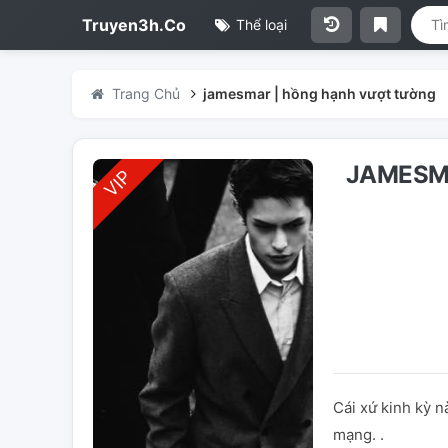
Truyen3h.Co
Thể loại
Trang Chủ
jamesmar | hồng hạnh vượt tường
JAMESM
Cái xứ kinh kỳ n
mạng. .