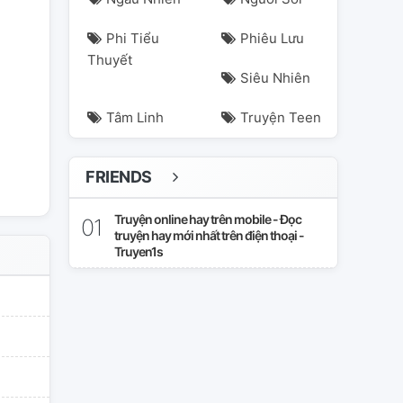
Phi Tiểu
Phiêu Lưu
artinedwards
parkwoojoo
Thuyết
Siêu Nhiên
Tâm Linh
Truyện Teen
FRIENDS
Truyện online hay trên mobile - Đọc
truyện hay mới nhất trên điện thoại -
Truyen1s