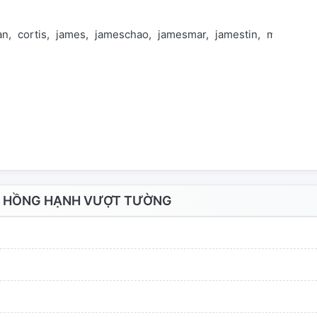
an
cortis
james
jameschao
jamesmar
jamestin
martin
m
| HỒNG HẠNH VƯỢT TƯỜNG