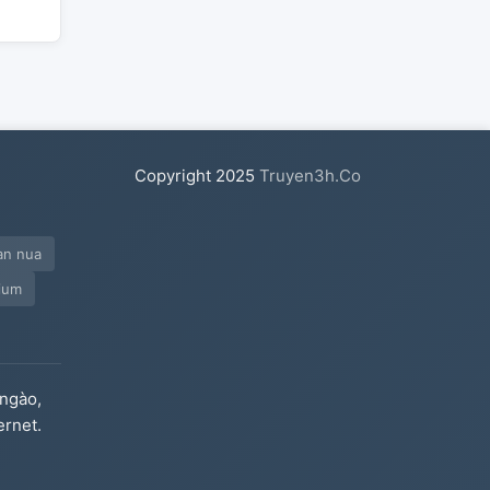
Copyright
2025
Truyen3h.Co
an nua
sium
ngào,
ernet.