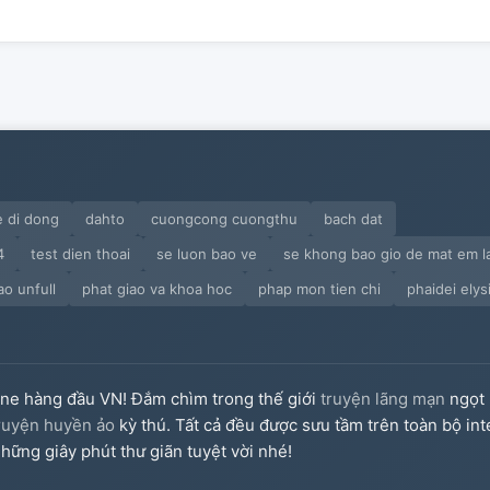
e di dong
dahto
cuongcong cuongthu
bach dat
4
test dien thoai
se luon bao ve
se khong bao gio de mat em l
ao unfull
phat giao va khoa hoc
phap mon tien chi
phaidei ely
ine hàng đầu VN! Đắm chìm trong thế giới
truyện lãng mạn
ngọt 
ruyện huyền ảo
kỳ thú. Tất cả đều được sưu tầm trên toàn bộ int
hững giây phút thư giãn tuyệt vời nhé!