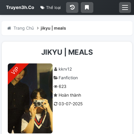
Truyen3h.Co
Thể loại
Trang Chủ
jikyu | meals
JIKYU | MEALS
kkrv12
Fanfiction
623
Hoàn thành
03-07-2025