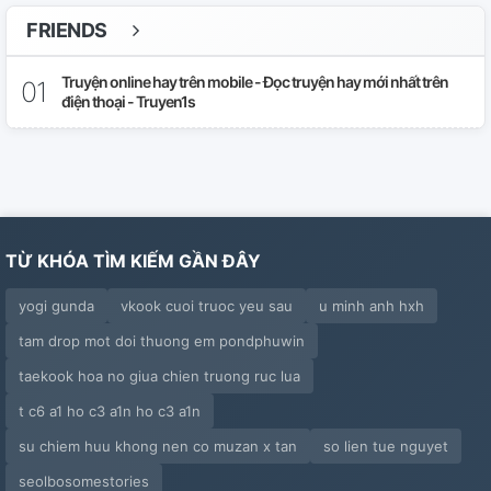
FRIENDS
Truyện online hay trên mobile - Đọc truyện hay mới nhất trên
điện thoại - Truyen1s
TỪ KHÓA TÌM KIẾM GẦN ĐÂY
yogi gunda
vkook cuoi truoc yeu sau
u minh anh hxh
tam drop mot doi thuong em pondphuwin
taekook hoa no giua chien truong ruc lua
t c6 a1 ho c3 a1n ho c3 a1n
su chiem huu khong nen co muzan x tan
so lien tue nguyet
seolbosomestories