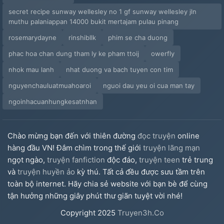
secret recipe sunway wellesley no 1 gf sunway wellesley jln
muthu palaniappan 14000 bukit mertajam pulau pinang
rosemarydayne
rinshibllk
phim se cha duong
phac hoa chan dung tham ly ke pham ttoij
owerfly
nhok mau lanh
nhat duong va bach tuyen con tim
nguyenchauluatmuahoaroi
nguoi dau yeu oi cua man tay
ngoinhacuanhungkesatnhan
Chào mừng bạn đến với thiên đường
đọc truyện
online
hàng đầu VN! Đắm chìm trong thế giới
truyện lãng mạn
ngọt ngào,
truyện fanfiction
độc đáo,
truyện teen
trẻ trung
và
truyện huyền ảo
kỳ thú. Tất cả đều được sưu tầm trên
toàn bộ internet. Hãy chia sẻ website với bạn bè để cùng
tận hưởng những giây phút thư giãn tuyệt vời nhé!
Copyright
2025
Truyen3h.Co