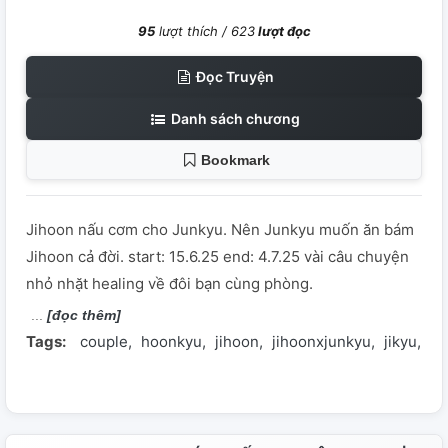
95
lượt thích /
623
lượt đọc
Đọc Truyện
Danh sách chương
Bookmark
Jihoon nấu cơm cho Junkyu. Nên Junkyu muốn ăn bám
Jihoon cả đời. start: 15.6.25 end: 4.7.25 vài câu chuyện
nhỏ nhặt healing về đôi bạn cùng phòng.
[đọc thêm]
Tags:
couple
hoonkyu
jihoon
jihoonxjunkyu
jikyu
ju