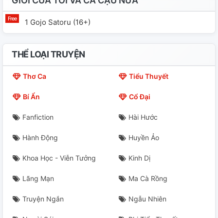
GIỚI CỦA TÔI VÀ CẢ CẬU NỮA
1 Gojo Satoru (16+)
THỂ LOẠI TRUYỆN
Thơ Ca
Tiểu Thuyết
Bí Ẩn
Cổ Đại
Fanfiction
Hài Hước
Hành Động
Huyền Ảo
Khoa Học - Viễn Tưởng
Kinh Dị
Lãng Mạn
Ma Cà Rồng
Truyện Ngắn
Ngẫu Nhiên