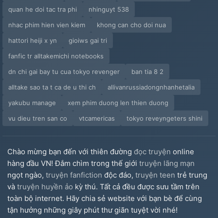
quan he doi tac tra phi
nhinguyt 538
nhac phim hien vien kiem
khong can cho doi nua
hattori heiji x yn
gioiws gai tri
fanfic tr alltakemichi notebooks
dn chi gai bay tu cua tokyo revenger
ban tia 8 2
alltake sao ta t ca de u thi ch
allivanrussiadongnhanhetalia
yakubu manage
xem phim duong len thien duong
vu dieu tren san co
vtcamericas
tokyo reveyngeters shini
Chào mừng bạn đến với thiên đường
đọc truyện
online
hàng đầu VN! Đắm chìm trong thế giới
truyện lãng mạn
ngọt ngào,
truyện fanfiction
độc đáo,
truyện teen
trẻ trung
và
truyện huyền ảo
kỳ thú. Tất cả đều được sưu tầm trên
toàn bộ internet. Hãy chia sẻ website với bạn bè để cùng
tận hưởng những giây phút thư giãn tuyệt vời nhé!