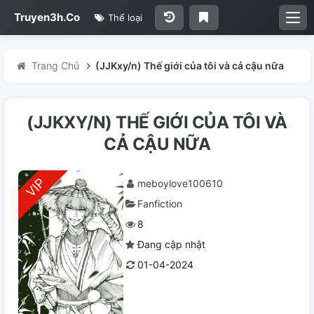
Truyen3h.Co
Thể loại
Trang Chủ
(JJKxy/n) Thế giới của tôi và cả cậu nữa
(JJKXY/N) THẾ GIỚI CỦA TÔI VÀ
CẢ CẬU NỮA
meboylove100610
Fanfiction
8
Đang cập nhật
01-04-2024