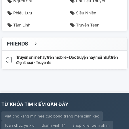
Người Sói
Phi Tiểu Thuyết
Phiêu Lưu
Siêu Nhiên
Tâm Linh
Truyện Teen
FRIENDS
Truyện online hay trên mobile - Đọc truyện hay mới nhất trên
điện thoại - Truyen1s
TỪ KHÓA TÌM KIẾM GẦN ĐÂY
viet cho kang min hee cuc bong trang mem xinh xeo
toan chuc ye xiu
thanh vinh 14
shop killer xem phim