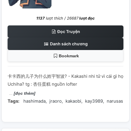
1137
lượt thích /
26687
lượt đọc
Đọc Truyện
Danh sách chương
Bookmark
卡卡西的儿子为什么姓宇智波? - Kakashi nhi tử vì cái gì họ
Uchiha? tg : 杏任蛋糕 nguồn lofter
[đọc thêm]
Tags:
hashimada
jraoro
kakaobi
kay3989
narusasu