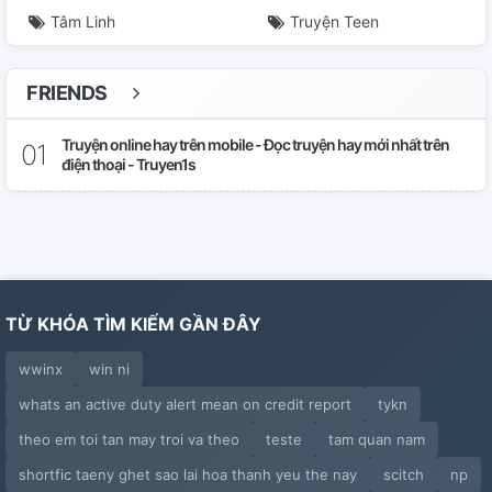
Tâm Linh
Truyện Teen
FRIENDS
Truyện online hay trên mobile - Đọc truyện hay mới nhất trên
điện thoại - Truyen1s
TỪ KHÓA TÌM KIẾM GẦN ĐÂY
wwinx
win ni
whats an active duty alert mean on credit report
tykn
theo em toi tan may troi va theo
teste
tam quan nam
shortfic taeny ghet sao lai hoa thanh yeu the nay
scitch
np