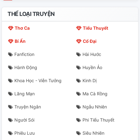
Chương 15, Mang Thổ: Thật Tốt A, Cho Dù Không Hề
Tuổi Trẻ, Hắn Cũng .......
THỂ LOẠI TRUYỆN
Chương 16, Kakashi: Thực Xin Lỗi, Mang Thổ, Là Ta
Thơ Ca
Tiểu Thuyết
Quá Vướng Bận
Bí Ẩn
Cổ Đại
Fanfiction
Hài Hước
Hành Động
Huyền Ảo
Khoa Học - Viễn Tưởng
Kinh Dị
Lãng Mạn
Ma Cà Rồng
Truyện Ngắn
Ngẫu Nhiên
Người Sói
Phi Tiểu Thuyết
Phiêu Lưu
Siêu Nhiên