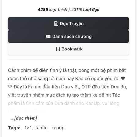
4285
lượt thích /
43119
lượt đọc
Đọc Truyện
Danh sách chương
Bookmark
Cảnh phim để diễn tình ý là thật, đóng một bộ phim bắt
được thỏ nhỏ sang tới năm nay Kao có người yêu rồi 🖤
🤍 Đây là Fanfic đầu tiên Dưa viết, OTP đầu tiên Dưa đu,
viết truyện nhằm mục đích tự tạo thêm ke để hít Tác
phẩm là tình cảm của Dưa dành cho KaoUp, vui lòng
không chuyển ver
[đọc thêm]
Tags:
1x1
fanfic
kaoup