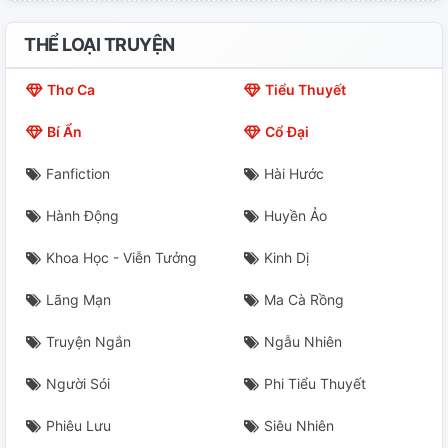
Chương 20
THỂ LOẠI TRUYỆN
Chương 21
Thơ Ca
Tiểu Thuyết
Chương 22
Bí Ẩn
Cổ Đại
Chương 23
Fanfiction
Hài Hước
Chương 24
Hành Động
Huyền Ảo
Chương 25
Khoa Học - Viễn Tưởng
Kinh Dị
Chương 26
Lãng Mạn
Ma Cà Rồng
Chương 27
Truyện Ngắn
Ngẫu Nhiên
Chương 28
Người Sói
Phi Tiểu Thuyết
Phiêu Lưu
Siêu Nhiên
Chương 29