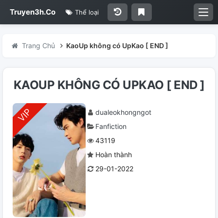
Truyen3h.Co
Thể loại
Trang Chủ
KaoUp không có UpKao [ END ]
KAOUP KHÔNG CÓ UPKAO [ END ]
dualeokhongngot
Fanfiction
43119
Hoàn thành
29-01-2022