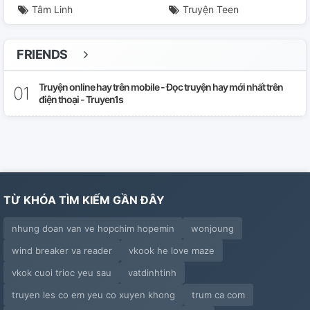
Tâm Linh
Truyện Teen
FRIENDS
Truyện online hay trên mobile - Đọc truyện hay mới nhất trên
điện thoại - Truyen1s
TỪ KHÓA TÌM KIẾM GẦN ĐÂY
nhung doan van ve hopchim hopemin
wonjoung
wind breaker va reader
vkook he love maze
vkok cuoi trioc yeu sau
vatdinhtinh
truyen les co em yeu co xuyen khong
trum ca com