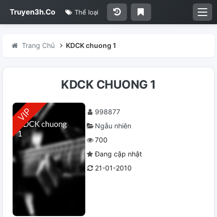
Truyen3h.Co
Thể loại
Trang Chủ
KDCK chuong 1
KDCK CHUONG 1
998877
Ngẫu nhiên
700
Đang cập nhật
21-01-2010