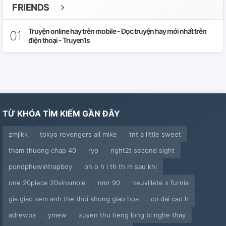
FRIENDS
Truyện online hay trên mobile - Đọc truyện hay mới nhất trên
điện thoại - Truyen1s
TỪ KHÓA TÌM KIẾM GẦN ĐÂY
zmjikk
tokyo revengers all mike
tnt a little sweet
tham thuong chap 40
ryp
right2t second sight
pondphuwintrapboy
ph o h i th th m sau khi
one 20piece 20vinsmole
nmr 90
neuvillete x furnia
gia giao xem anh the thoi khong giao hoa
co dai cao h
adrewpa
ymew
xuyen thu tieng long bi nghe thay