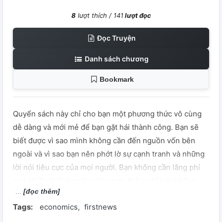
8
lượt thích /
141
lượt đọc
Đọc Truyện
Danh sách chương
Bookmark
Quyển sách này chỉ cho bạn một phương thức vô cùng
dễ dàng và mới mẻ để bạn gặt hái thành công. Bạn sẽ
biết được vì sao mình không cần đến nguồn vốn bên
ngoài và vì sao bạn nên phớt lờ sự cạnh tranh và những
lời nói tiêu cực của mọi người. Bạn không cần lãng phí
quá nhiều thời gian hay tiền bạc, thậm chí bạn không
[đọc thêm]
cần đến hội họp hay văn phòng làm việc. Cái bạn cần là
Tags:
economics
firstnews
hãy bắt tay vào làm việc . Cuốn sách này sẽ dạy cho bạn
nhiều điều. Hãy đọc và rút ra được cách làm việc hiệu