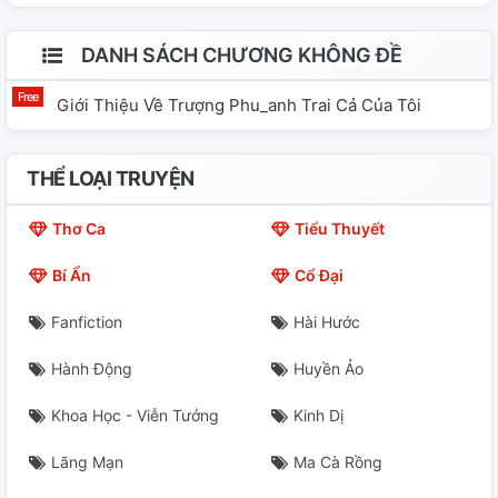
lắng mạ, sỉ nhục không thương tiếc của đàn anh, phải
DANH SÁCH CHƯƠNG KHÔNG ĐỀ
biết đứng dậy mà đấu tranh chứ, đúng không? Hãy cùng
đọc với tôi nếu bạn đã và đang ít trong hoàn cảnh như
Giới Thiệu Về Trượng Phu_anh Trai Cả Của Tôi
vậy, hoặc ít ra cũng chỉ là để thông cảm cho những suy
nghĩ và cảm xúc của những đứa em mình (nếu bạn là
THỂ LOẠI TRUYỆN
anh/chị của chúng)
Thơ Ca
Tiểu Thuyết
Bí Ẩn
Cổ Đại
Fanfiction
Hài Hước
Hành Động
Huyền Ảo
Khoa Học - Viễn Tưởng
Kinh Dị
Lãng Mạn
Ma Cà Rồng