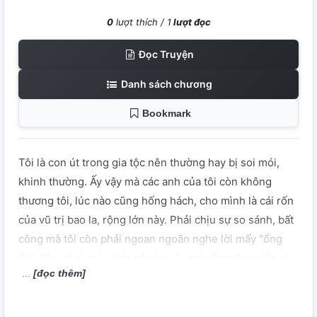
0
lượt thích /
1
lượt đọc
Đọc Truyện
Danh sách chương
Bookmark
Tôi là con út trong gia tộc nên thường hay bị soi mói,
khinh thường. Ấy vậy mà các anh của tôi còn không
thương tôi, lúc nào cũng hống hách, cho mình là cái rốn
của vũ trị bao la, rộng lớn này. Phải chịu sự so sánh, bất
công mà tôi còn phải ngoan ngoãn nghe lời mấy "ổng
ấy", đâu có ai chịu chia sẻ cho tôi, mà cũng đơn giản vì
[đọc thêm]
tôi là "đứa con gái không nên sinh ra thì hơn" của gia
đình mình. Đương nhiên, vào cái thời đại bây giờ thì
không có cái chuyện "nữ chính" là tôi đây phải chịu sự