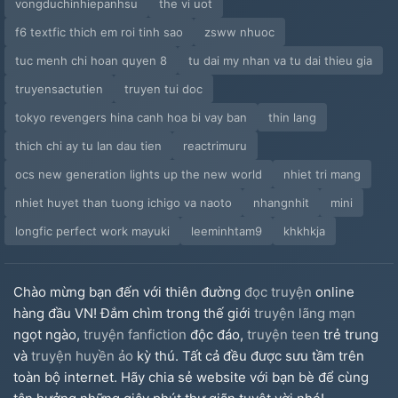
vongduchinhiepanhsu
the vi uot
f6 textfic thich em roi tinh sao
zsww nhuoc
tuc menh chi hoan quyen 8
tu dai my nhan va tu dai thieu gia
truyensactutien
truyen tui doc
tokyo revengers hina canh hoa bi vay ban
thin lang
thich chi ay tu lan dau tien
reactrimuru
ocs new generation lights up the new world
nhiet tri mang
nhiet huyet than tuong ichigo va naoto
nhangnhit
mini
longfic perfect work mayuki
leeminhtam9
khkhkja
Chào mừng bạn đến với thiên đường
đọc truyện
online
hàng đầu VN! Đắm chìm trong thế giới
truyện lãng mạn
ngọt ngào,
truyện fanfiction
độc đáo,
truyện teen
trẻ trung
và
truyện huyền ảo
kỳ thú. Tất cả đều được sưu tầm trên
toàn bộ internet. Hãy chia sẻ website với bạn bè để cùng