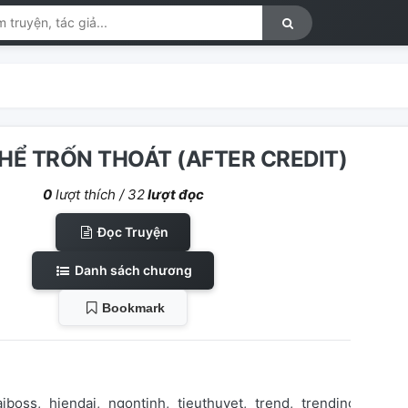
)
HỂ TRỐN THOÁT (AFTER CREDIT)
0
lượt thích /
32
lượt đọc
Đọc Truyện
Danh sách chương
Bookmark
aiboss
hiendai
ngontinh
tieuthuyet
trend
trending
truye