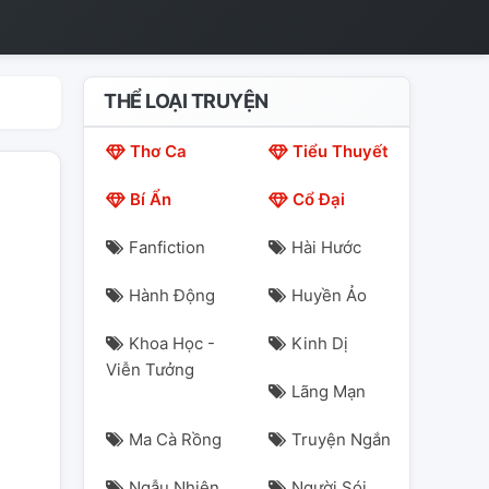
THỂ LOẠI TRUYỆN
Thơ Ca
Tiểu Thuyết
Bí Ẩn
Cổ Đại
Fanfiction
Hài Hước
Hành Động
Huyền Ảo
Khoa Học -
Kinh Dị
Viễn Tưởng
Lãng Mạn
Ma Cà Rồng
Truyện Ngắn
nhot
voyeu
Ngẫu Nhiên
Người Sói