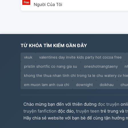
Người Của Tôi
TỪ KHÓA TÌM KIẾM GẦN ĐÂY
vkuk
valentines day invite kids party hot cocoa free
pristin shortfic co nang gia su
oneshotnangtaeny
n
khong the thua nhan tinh chi trong ta le chu watery cv hi
em muon lam anh cua chi
downight
doikhau
chu
Chào mừng bạn đến với thiên đường
đọc truyện
onl
truyện fanfiction
độc đáo,
truyện teen
trẻ trung và
t
Hãy chia sẻ website với bạn bè để cùng tận hưởng n