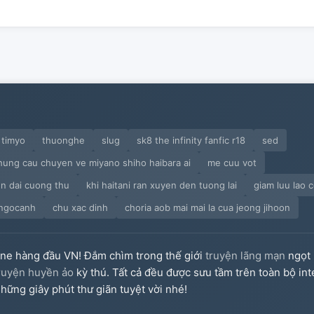
timyo
thuonghe
slug
sk8 the infinity fanfic r18
sed
hung cau chuyen ve miyano shiho haibara ai
me cuu vot
en dai cuong thu
khi haitani ran xuyen den tuong lai
giam luu lao 
ngocanh
chu xac dinh
choria aob mai mai la cua jeong jihoon
ine hàng đầu VN! Đắm chìm trong thế giới
truyện lãng mạn
ngọt 
ruyện huyền ảo
kỳ thú. Tất cả đều được sưu tầm trên toàn bộ int
hững giây phút thư giãn tuyệt vời nhé!