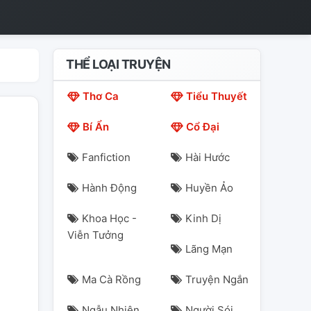
THỂ LOẠI TRUYỆN
Thơ Ca
Tiểu Thuyết
Bí Ẩn
Cổ Đại
Fanfiction
Hài Hước
Hành Động
Huyền Ảo
Khoa Học -
Kinh Dị
Viễn Tưởng
Lãng Mạn
Ma Cà Rồng
Truyện Ngắn
Ngẫu Nhiên
Người Sói