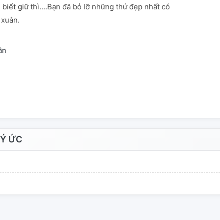
biết giữ thì....Bạn đã bỏ lỡ những thứ đẹp nhất có
 xuân.
ân
Ý ỨC