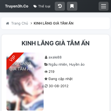
Truyen3h.Co
Thể loại
Trang Chủ
KINH LĂNG GIÀ TÂM ẤN
KINH LĂNG GIÀ TÂM ẤN
axale88
Ngẫu nhiên
Huyền ảo
219
Đang cập nhật
30-08-2012