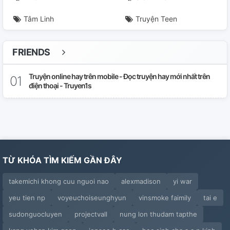
Tâm Linh
Truyện Teen
FRIENDS
Truyện online hay trên mobile - Đọc truyện hay mới nhất trên
điện thoại - Truyen1s
TỪ KHÓA TÌM KIẾM GẦN ĐÂY
takemichi khong cuu nguoi nao
alexmadison
yi war
yeu tien np
voyeuchoiseunghyun
vinsmoke faimily
tai e
sudonguocluyen
projectvall
nung lon thudam tapthe